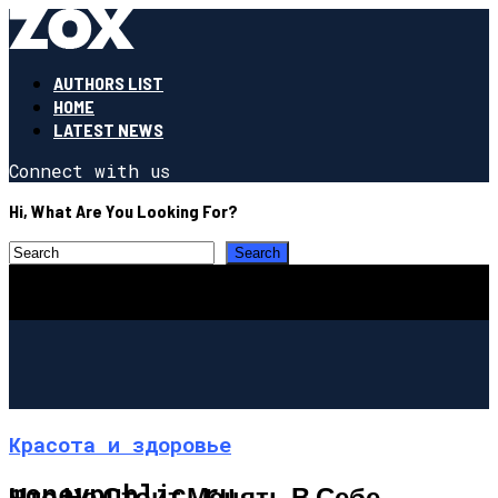
AUTHORS LIST
HOME
LATEST NEWS
Connect with us
Hi, What Are You Looking For?
Красота и здоровье
moneypublic.ru
Что Не Стоит Менять В Себе