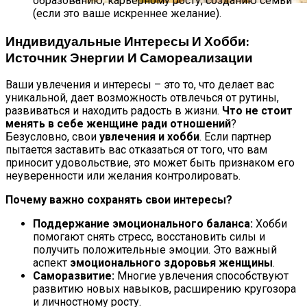
образованию, карьерному росту, созданию семьи
(если это ваше искреннее желание).
Домашние Рогалики «Баунти»:
Бюджетный Десерт К Чаю
Индивидуальные Интересы И Хобби:
Источник Энергии И Самореализации
Ваши увлечения и интересы – это то, что делает вас
уникальной, дает возможность отвлечься от рутины,
развиваться и находить радость в жизни.
Что не стоит
менять в себе женщине ради отношений
?
Безусловно, свои
увлечения и хобби
. Если партнер
пытается заставить вас отказаться от того, что вам
приносит удовольствие, это может быть признаком его
неуверенности или желания контролировать.
Почему важно сохранять свои интересы?
Поддержание эмоционального баланса:
Хобби
помогают снять стресс, восстановить силы и
получить положительные эмоции. Это важный
аспект
эмоционального здоровья женщины
.
Саморазвитие:
Многие увлечения способствуют
развитию новых навыков, расширению кругозора
и личностному росту.