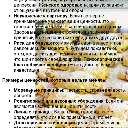
депрессии.
Женское здоровье
напрямую зависит
от ощущения внутренней опоры.
Неуважение к партнеру:
Если партнер не
Простая И Вкусная Рыбная Запеканка:
принимает и не уважает ваши ценности, это
Рецепт Для Всей Семьи
говорит о неуважении к вашей личности в целом.
Здоровые отношения строятся на взаимном
принятии, а не на попытках переделать друг друга.
Риск для будущего:
Изменив свои ценности под
давлением, вы можете в будущем пожалеть об
этом, когда ситуация изменится или вы поймете,
что шли против своей природы.
Психологическое
благополучие женщины
– это долгосрочная
инвестиция.
Настольные Тиски Для Надежной
Фиксации Мелких Деталей
Примеры ценностей, которые нельзя менять:
Моральные принципы:
Честность, справедливость,
доброта.
Религиозные или духовные убеждения:
Если они
Полезно Ли Спать Днем?
являются частью вашей идентичности.
Личные границы:
Ваше право говорить «нет»,
определять, что для вас приемлемо, а что нет.
Долгосрочные жизненные цели:
Стремление к