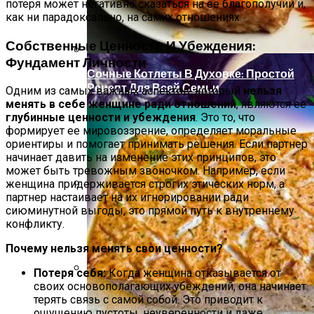
Пять Правил Здоровья: Как Уберечь
потеря может негативно сказаться на ее благополучии и,
Семью От Меланомы
как ни парадоксально, на самих отношениях.
Собственные Ценности И Убеждения:
Фундамент Личности
Сочные Котлеты В Духовке: Простой
Рецепт Для Всей Семьи
Одним из самых важных аспектов, который
нельзя
менять в себе женщине ради отношений
, являются ее
глубинные ценности и убеждения
. Это то, что
формирует ее мировоззрение, определяет моральные
ориентиры и помогает принимать решения. Если партнер
начинает давить на изменение этих принципов, это
может быть тревожным звоночком. Например, если
женщина придерживается строгих этических норм, а
партнер настаивает на их игнорировании ради
Деревянные Садовые Мостики И
сиюминутной выгоды, это прямой путь к внутреннему
Тропинки Для Вашего Участка
конфликту.
Почему нельзя менять свои ценности?
Потеря себя:
Когда женщина отказывается от
своих основополагающих убеждений, она начинает
Народные Средства От Бессонницы
терять связь с самой собой. Это приводит к
ощущению пустоты, неуверенности и даже