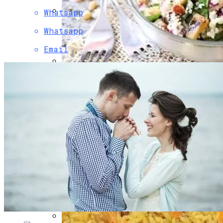
Whatsapp
Боль В Пояснице: Причины И
Whatsapp
Профилактика Для Всей Семьи
Email
Легкий И Полезный Табуле Из Кускуса
С Цуккини И Кедровыми Орехами Для
Постного Стола
Деревянные Ящики Для Инструментов
Надежность И Стиль