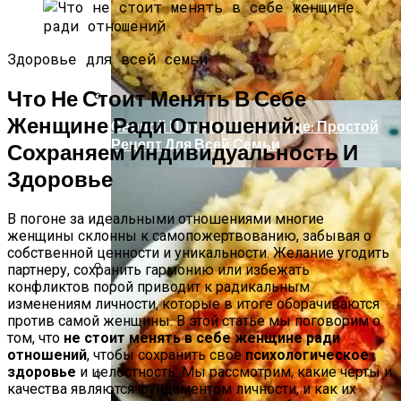
Нарушения Менструального Цикла:
Причины И Решения Для Женского
Здоровья
Здоровье для всей семьи
Что Не Стоит Менять В Себе
Женщине Ради Отношений:
Свиной Плов На Сковороде: Простой
Рецепт Для Всей Семьи
Сохраняем Индивидуальность И
Здоровье
В погоне за идеальными отношениями многие
женщины склонны к самопожертвованию, забывая о
собственной ценности и уникальности. Желание угодить
партнеру, сохранить гармонию или избежать
конфликтов порой приводит к радикальным
Деревянные Разделочные Доски
изменениям личности, которые в итоге оборачиваются
Высокого Качества Для Кухни
против самой женщины. В этой статье мы поговорим о
том, что
не стоит менять в себе женщине ради
отношений
, чтобы сохранить свое
психологическое
здоровье
и целостность. Мы рассмотрим, какие черты и
качества являются фундаментом личности, и как их