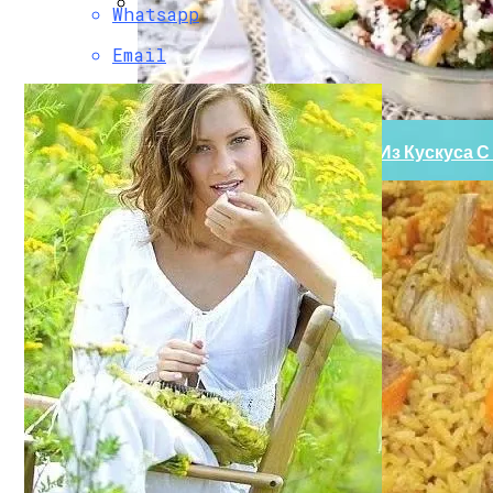
Whatsapp
Боль В Пояснице: Причины И Профилак
Email
Легкий И Полезный Табуле Из Кускуса 
Создание Декоративных Вставок С Кон
Нарушения Менструального Цикла: При