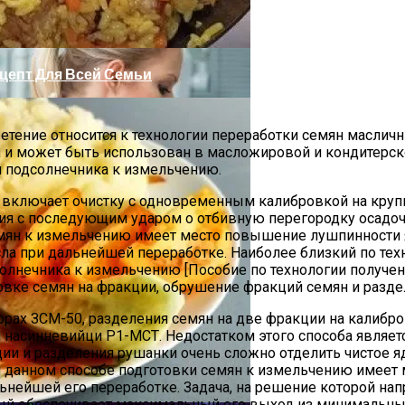
цепт Для Всей Семьи
етение относится к технологии переработки семян масличны
, и может быть использован в масложировой и кондитерск
н подсолнечника к измельчению.
й включает очистку с одновременным калибровкой на кру
ия с последующим ударом о отбивную перегородку осадоч
мян к измельчению имеет место повышение лушпинности яд
ения Дома И Сада
ла при дальнейшей переработке. Наиболее близкий по техни
олнечника к измельчению [Пособие по технологии получен
вке семян на фракции, обрушение фракций семян и разде
торах ЗСМ-50, разделения семян на две фракции на кали
асинневийци Р1-МСТ. Недостатком этого способа является
емью От Меланомы
и и разделения рушанки очень сложно отделить чистое ядр
 данном способе подготовки семян к измельчению имеет
нейшей его переработке. Задача, на решение которой нап
орый обеспечивает максимальный его выход из минимальн