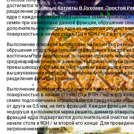
достигается тем, что в способе получения ядра из сем
Сочные Котлеты В Духовке: Простой Ре
разделение рушанки согласно изобретению калибровки
ядра с каждой фракции обрушенных семян происходит 
семян при калибровке данной фракции, обрушение сем
дополнительную очистку ядра от недоруша осуществля
поверхностью в начале стола 120 и 80Н / м 2 в его конц
Выполнение операций калибровки на решетах с разницей
обрушения от других компонентов рушанки каждой из ф
восточным при калибровке, позволит отделить максима
среднеарифметическое значение толщины шелухи семян
Декоративные Деревянные Панели И Эл
превышающую 0,5 мм за счет наличия воздушной просл
вышеуказанных операций калибровки, обрушение и раз
разделения фракций рушанки.
Выполнение дополнительной очистки ядра от недоруша
поверхностью в начале стола 120 и 8-0Н / м2 в его кон
Народные Средства От Бессонницы
семян подсолнечника осуществляется следующим образ
от друга на 0,5 мм, на пять фракций. Каждая фракция п
недоруша выполняется через решето, диаметр отверсти
фракций ядра подвергаются дополнительной очистке н
начале стола и 80Н / м второй его конце. Для провед
Простая И Вкусная Рыбная Запеканка: 
загрязнением не более 2%.