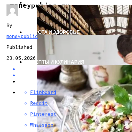
СТРОИТЕЛЬСТВО И РЕМОНТ
moneypublic.ru
By
КРАСОТА И ЗДОРОВЬЕ
moneypublic
Published
23.05.2026
РЕЦЕПТЫ И КУЛИНАРИЯ
Flipboard
Reddit
Деревянные Панно И Настенные Украше
Pinterest
Whatsapp