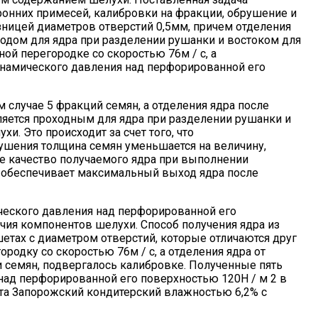
оронних примесей, калибровки на фракции, обрушение и
ницей диаметров отверстий 0,5мм, причем отделения
одом для ядра при разделении рушанки и востоком для
й перегородке со скоростью 76м / с, а
инамического давления над перфорированной его
 случае 5 фракций семян, а отделения ядра после
ляется проходным для ядра при разделении рушанки и
. Это происходит за счет того, что
ушения толщина семян уменьшается на величину,
е качество получаемого ядра при выполнении
 обеспечивает максимальный выход ядра после
ческого давления над перфорированной его
личия компонентов шелухи. Способ получения ядра из
тах с диаметром отверстий, которые отличаются друг
родку со скоростью 76м / с, а отделения ядра от
 семян, подвергалось калибровке. Полученные пять
над перфорированной его поверхностью 120Н / м 2 в
рта Запорожский кондитерский влажностью 6,2% с