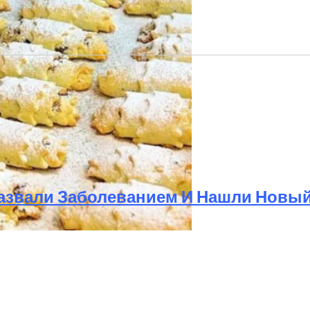
ений Для Вашего Сада
азвали Заболеванием И Нашли Новый
ый Десерт К Чаю