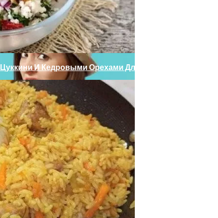
тика Для Всей Семьи
С Цуккини И Кедровыми Орехами Для Постного Стола
трастными Цветами
чины И Решения Для Женского Здоровья