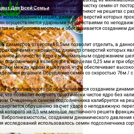
ян подсолнечника, который включает очистку семян от пост
цепт Для Всей Семьи
 семян и разделение рушанок выполняют на решетах с раз
с использованием решет, диаметр отверстий которых прох
ян осуществляется ударными воздействиями по неподвижно
ется на Вибропневмостолы и обеспечивается созданием д
е.
 диаметров отверстий 0,5мм позволит отделить, в данном
ракций семян на решетах, диаметр отверстий которых яв
льное количество ядра с минимальным содержанием шелухи
 подсолнечника колеблется в пределах 0,25 мм и при обр
ементы Для Дачи
ойки между ядром и шелухой, что и обеспечивает высоко
деления рушанки. Обрушение семян со скоростью 76м / с
 на Вибропневмостолы обеспечивается созданием динами
це, что позволит получить практически чистое ядро без на
ом. Очищенные семена подсолнечника калибруется на реше
одвергается обрушению за счет удара о неподвижную перего
й которого на 0,5 мм меньше лестничного решета фракции
а Вибропневмостолы, созданием динамического давления 
ения исследований использовалось семян подсолнечника со
Рецепт Для Всей Семьи