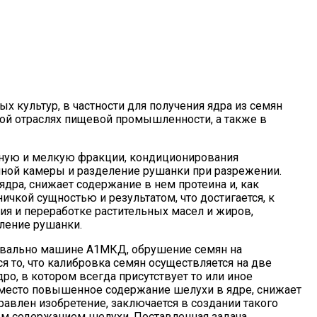
х культур, в частности для получения ядра из семян
ой отраслях пищевой промышленности, а также в
пную и мелкую фракции, кондиционирования
ной камеры и разделение рушанки при разрежении.
ра, снижает содержание в нем протеина и, как
чкой сущностью и результатом, что достигается, к
ия и переработке растительных масел и жиров,
ление рушанки.
бровально машине А1МКД, обрушение семян на
 то, что калибровка семян осуществляется на две
о, в котором всегда присутствует то или иное
 место повышенное содержание шелухи в ядре, снижает
равлен изобретение, заключается в создании такого
ым содержанием шелухи. Поставленная задача