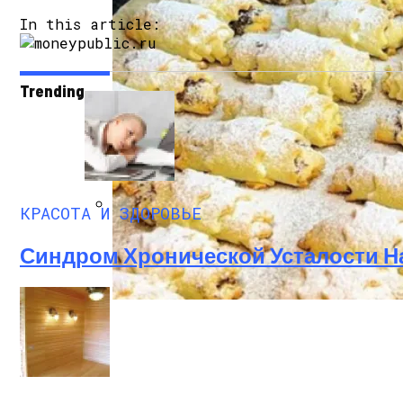
In this article:
Trending
Деревянные Шпалеры И Опоры Для Раст
КРАСОТА И ЗДОРОВЬЕ
Полезно Ли Спать Днем?
Синдром Хронической Усталости Н
Домашние Рогалики «Баунти»: Бюджетн