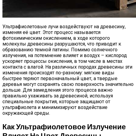
Домашние Рогалики «Баунти»:
Бюджетный Десерт К Чаю
Ультрафиолетовые лучи воздействуют на древесину,
изменяя её цвет. Этот процесс называется
фотохимическим окислением, в ходе которого
молекулы древесины разрушаются, что приводит к
образованию темной патины. Помимо солнечного
излучения, на потемнение влияет и воздух – кислород
ускоряет процессы окисления, в том числе в местах
контакта с влагой. На различных породах древесины эти
изменения происходят по-разному: мягкие виды
быстрее теряют первоначальный цвет, а твердые
деревья могут сохранять свою поверхность значительно
дольше. Для замедления этого процесса важно
правильно ухаживать за древесиной, используя
специальные покрытия, которые защищают от
ультрафиолета и минимизируют воздействие
окружающей среды.
Как Ультрафиолетовое Излучение
Влияет На Цвет Древесины