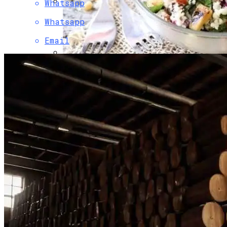
Whatsapp
Боль В Пояснице: Причины И
Whatsapp
Профилактика Для Всей Семьи
Email
Легкий И Полезный Табуле Из Кускуса
С Цуккини И Кедровыми Орехами Для
Постного Стола
Стильные Деревянные Кашпо Для
Украшения Дома И Сада