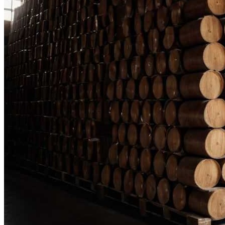
Простая И Вкусная Рыбная Запеканка:
Рецепт Для Всей Семьи
Деревянные Беседки С Лавками И
Столами Для Вашего Сада
Полезно Ли Спать Днем?