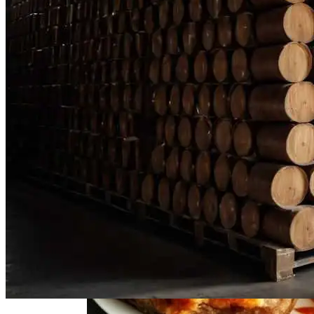
Нарушения Менструального Цикла:
Причины И Решения Для Женского
Здоровья
Свиной Плов На Сковороде: Простой
Рецепт Для Всей Семьи
Декоративные Деревянные Панели И
Элементы Для Дачи
Пять Правил Здоровья: Как Уберечь