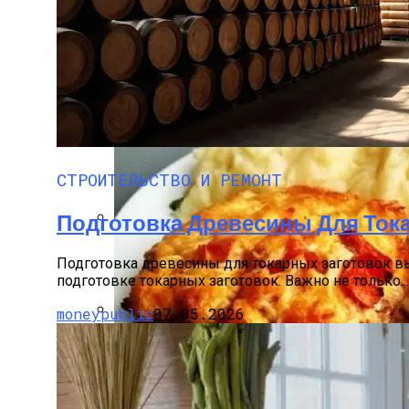
Свиной Плов На Сковороде: Простой Ре
СТРОИТЕЛЬСТВО И РЕМОНТ
Подготовка Древесины Для Ток
Декоративные Деревянные Панели И Эл
Подготовка древесины для токарных заготовок вы
подготовке токарных заготовок. Важно не только...
moneypublic
07.05.2026
Пять Правил Здоровья: Как Уберечь С