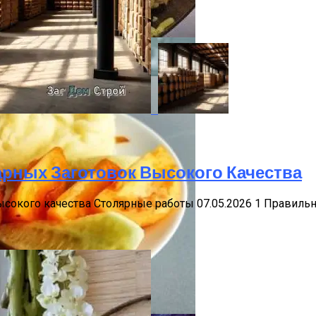
цепт Для Всей Семьи
арных Заготовок Высокого Качества
ементы Для Дачи
сокого качества Столярные работы 07.05.2026 1 Правиль
емью От Меланомы