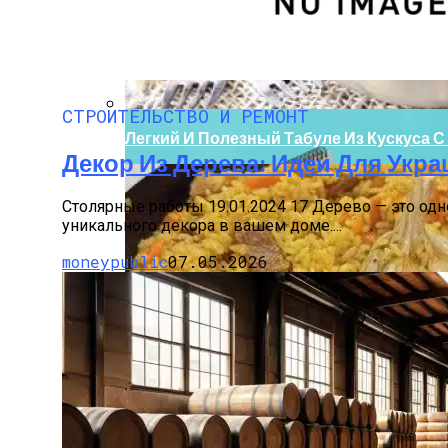
Боль В Пояснице: Причины И Профилак
СТРОИТЕЛЬСТВО И РЕМОНТ
Легкий И Полезный Табуле Из Кускуса 
Декор Из Дерева: Идеи Для Укр
Столярные работы 19.01.2024 17 Дерево — это од
уникального декора в вашем доме....
moneypublic
07.05.2026
Стильные Деревянные Кашпо Для Украш
Нарушения Менструального Цикла: При