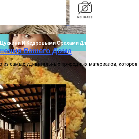
тика Для Всей Семьи
С Цуккини И Кедровыми Орехами Для Постного Стола
ашения Вашего Дома
но из самых удивительных природных материалов, которое
ения Дома И Сада
чины И Решения Для Женского Здоровья