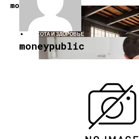
СТРОИТЕЛЬСТВО И РЕМОНТ
moneypublic.ru
КРАСОТА И ЗДОРОВЬЕ
moneypublic
РЕЦЕПТЫ И КУЛИНАРИЯ
Создание Декоративных Вставок С Кон