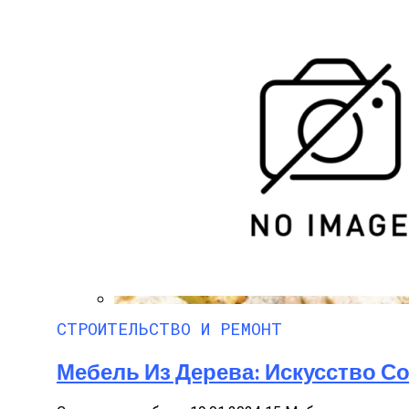
Деревянные Беседки С Лавками И Стол
Полезно Ли Спать Днем?
СТРОИТЕЛЬСТВО И РЕМОНТ
Домашние Рогалики «Баунти»: Бюджетн
Мебель Из Дерева: Искусство 