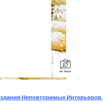
ами Для Вашего Сада
ый Десерт К Чаю
Создания Неповторимых Интерьеров.