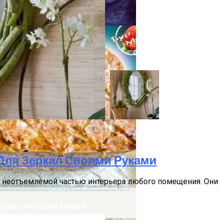
цепт Для Всей Семьи
ений Для Вашего Сада
Для Зеркал Своими Руками
я неотъемлемой частью интерьера любого помещения. Они 
Рецепт Для Всей Семьи