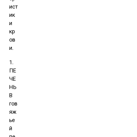
ист
ик
и
кр
ов
и.
1.
ПЕ
ЧЕ
НЬ
В
гов
яж
ье
й
пе