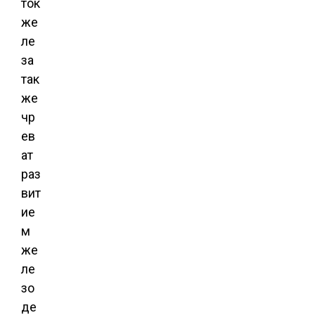
ток
же
ле
за
так
же
чр
ев
ат
раз
вит
ие
м
же
ле
зо
де