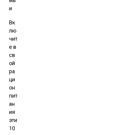
мь
и
Вк
лю
чит
е в
св
ой
ра
ци
он
пит
ан
ия
эти
10