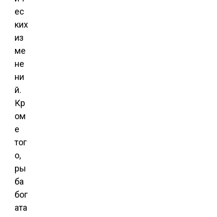
ес
ких
из
ме
не
ни
й.
Кр
ом
е
тог
о,
ры
ба
бог
ата