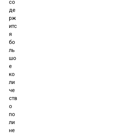
со
де
рж
итс
я
бо
ль
шо
е
ко
ли
че
ств
о
по
ли
не