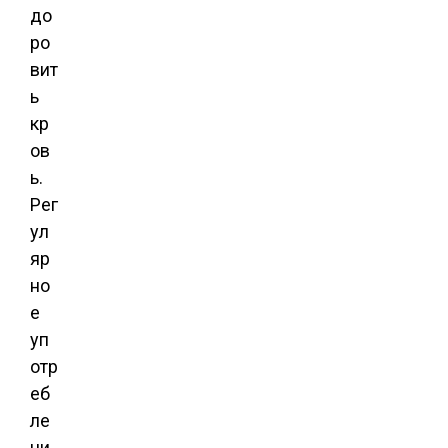
до
ро
вит
ь
кр
ов
ь.
Рег
ул
яр
но
е
уп
отр
еб
ле
ни