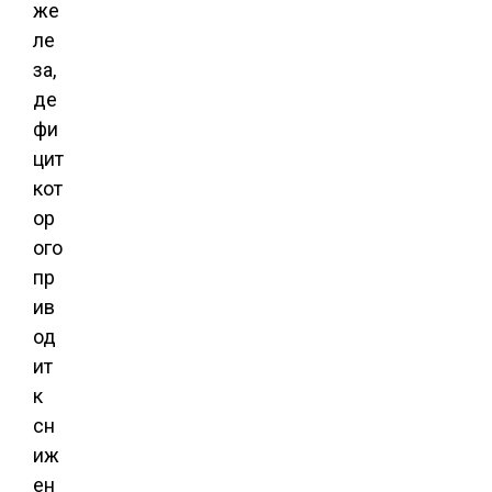
же
ле
за,
де
фи
цит
кот
ор
ого
пр
ив
од
ит
к
сн
иж
ен