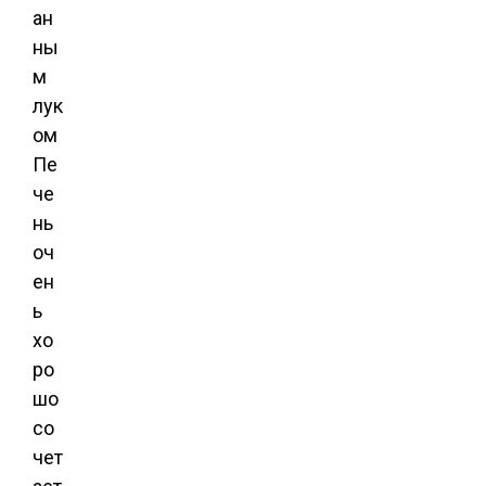
ан
ны
м
лук
ом
Пе
че
нь
оч
ен
ь
хо
ро
шо
со
чет