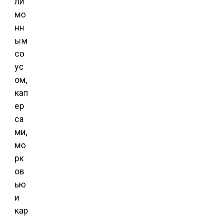
ли
мо
нн
ым
со
ус
ом,
кап
ер
са
ми,
мо
рк
ов
ью
и
кар