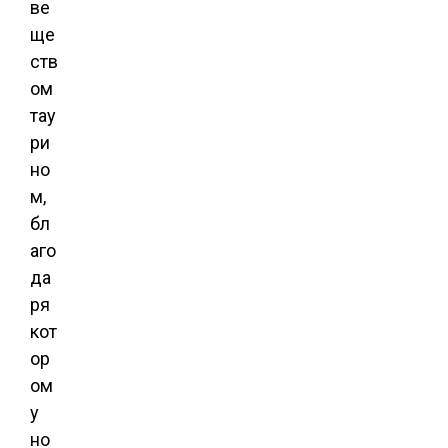
ве
ще
ств
ом
тау
ри
но
м,
бл
аго
да
ря
кот
ор
ом
у
но