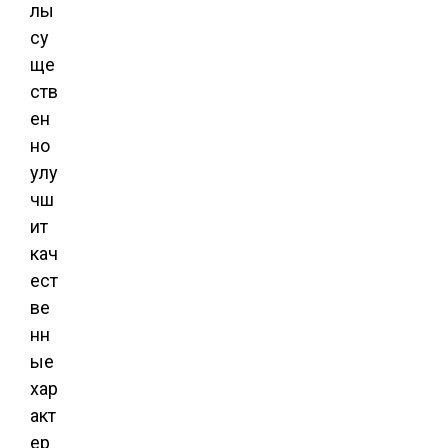
лы
су
ще
ств
ен
но
улу
чш
ит
кач
ест
ве
нн
ые
хар
акт
ер