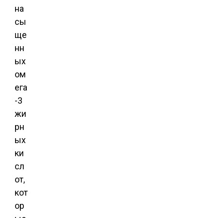
на
сы
ще
нн
ых
ом
ега
-3
жи
рн
ых
ки
сл
от,
кот
ор