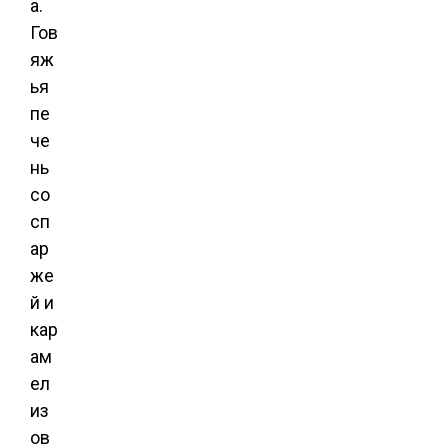
а.
Гов
яж
ья
пе
че
нь
со
сп
ар
же
й и
кар
ам
ел
из
ов