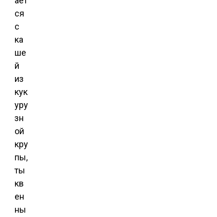
ает
ся
с
ка
ше
й
из
кук
уру
зн
ой
кру
пы,
ты
кв
ен
ны