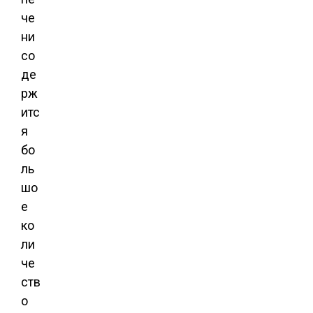
че
ни
со
де
рж
итс
я
бо
ль
шо
е
ко
ли
че
ств
о