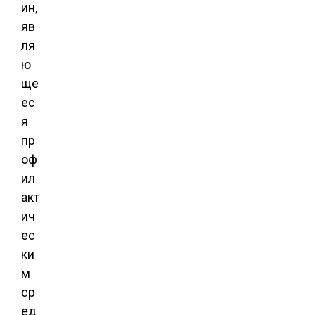
ин,
яв
ля
ю
ще
ес
я
пр
оф
ил
акт
ич
ес
ки
м
ср
ед