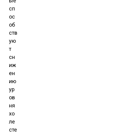
ые
сп
ос
об
ств
ую
т
сн
иж
ен
ию
ур
ов
ня
хо
ле
сте