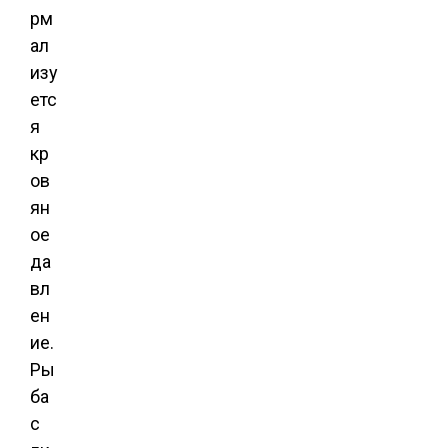
рм
ал
изу
етс
я
кр
ов
ян
ое
да
вл
ен
ие.
Ры
ба
с