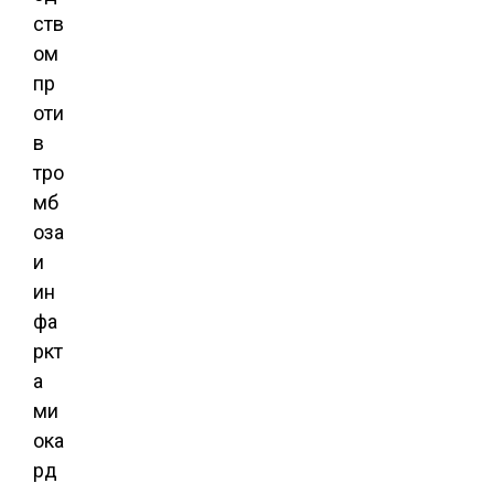
ств
ом
пр
оти
в
тро
мб
оза
и
ин
фа
ркт
а
ми
ока
рд