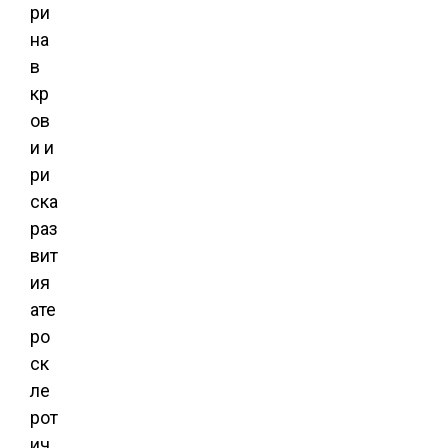
ри
на
в
кр
ов
и и
ри
ска
раз
вит
ия
ате
ро
ск
ле
рот
ич