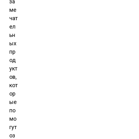
за
ме
чат
ел
ьн
ых
пр
од
укт
ов,
кот
ор
ые
по
мо
гут
оз