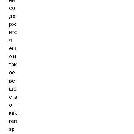
со
де
рж
итс
я
ещ
е и
так
ое
ве
ще
ств
о
как
геп
ар