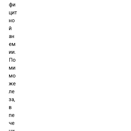
фи
цит
но
й
ан
ем
ии.
По
ми
мо
же
ле
за,
в
пе
че
ни