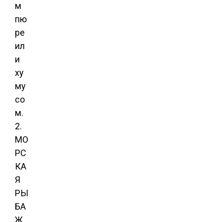
м
пю
ре
ил
и
ху
му
со
м.
2.
МО
РС
КА
Я
РЫ
БА
Ж