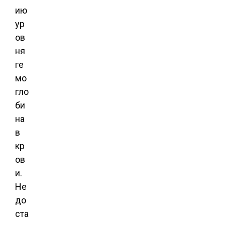
ию
ур
ов
ня
ге
мо
гло
би
на
в
кр
ов
и.
Не
до
ста