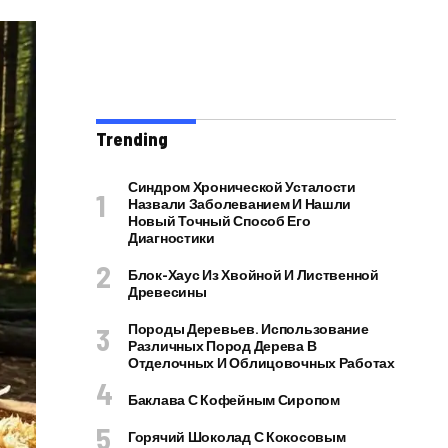
Trending
Синдром Хронической Усталости
Назвали Заболеванием И Нашли
Новый Точный Способ Его
Диагностики
Блок-Хаус Из Хвойной И Лиственной
Древесины
Породы Деревьев. Использование
Различных Пород Дерева В
Отделочных И Облицовочных Работах
Баклава С Кофейным Сиропом
Горячий Шоколад С Кокосовым