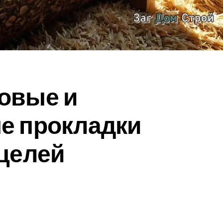
овые и
е прокладки
целей