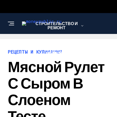
СТРОИТЕЛЬСТВО И
РЕМОНТ
КРАСОТА И
РЕЦЕПТЫ И КУЛИНАРИЯ
ЗДОРОВЬЕ
Мясной Рулет
РЕЦЕПТЫ И
С Сыром В
КУЛИНАРИЯ
Слоеном
Тесте