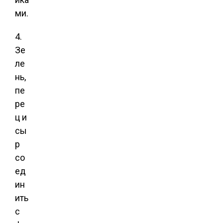
ми.
4.
Зе
ле
нь,
пе
ре
ц и
сы
р
со
ед
ин
ить
с