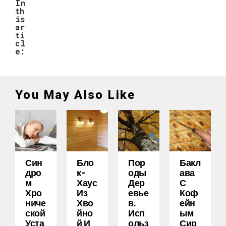
In
th
is
ar
ti
cl
e:
You May Also Like
Син
Бло
Пор
Бакл
Дро
К-
Оды
Ава
М
Хаус
Дер
С
Хро
Из
Евье
Коф
Ниче
Хво
В.
Ейн
Ской
Йно
Исп
Ым
Уста
Й И
Ольз
Сир