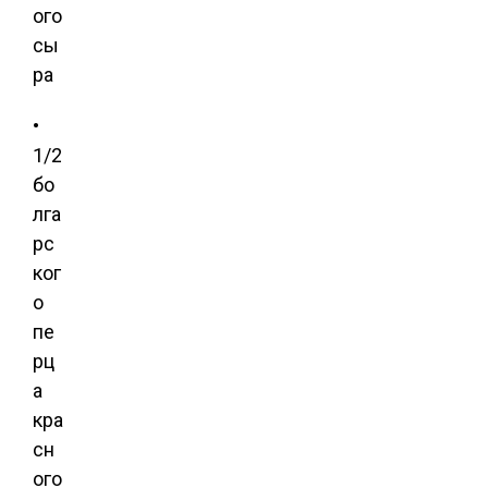
ого
сы
ра
•
1/2
бо
лга
рс
ког
о
пе
рц
а
кра
сн
ого