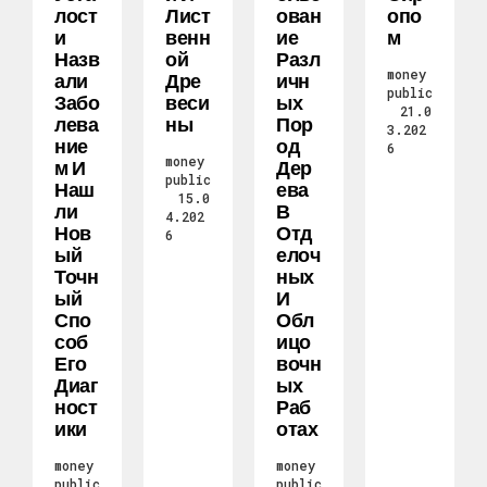
Лост
Лист
Ован
Опо
И
Венн
Ие
М
Назв
Ой
Разл
money
Али
Дре
Ичн
public
Забо
Веси
Ых
21.0
Лева
Ны
Пор
3.202
Ние
Од
6
money
М И
Дер
public
Наш
Ева
15.0
Ли
В
4.202
Нов
Отд
6
Ый
Елоч
Точн
Ных
Ый
И
Спо
Обл
Соб
Ицо
Его
Вочн
Диаг
Ых
Ност
Раб
Ики
Отах
money
money
public
public