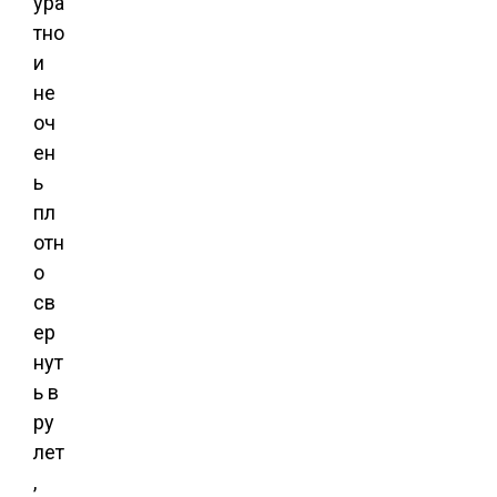
ура
тно
и
не
оч
ен
ь
пл
отн
о
св
ер
нут
ь в
ру
лет
,