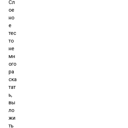
Сл
ое
но
е
тес
то
не
мн
ого
ра
ска
тат
ь,
вы
ло
жи
ть