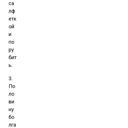
са
лф
етк
ой
и
по
ру
бит
ь.
3.
По
ло
ви
ну
бо
лга