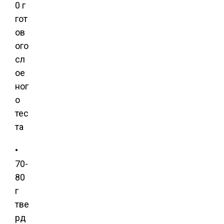
0 г
гот
ов
ого
сл
ое
ног
о
тес
та
•
70-
80
г
тве
рд