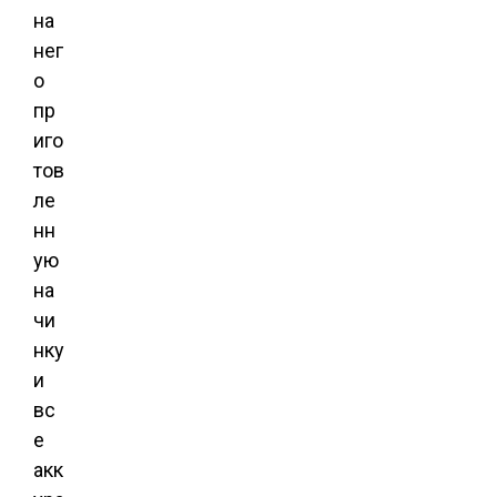
на
нег
о
пр
иго
тов
ле
нн
ую
на
чи
нку
и
вс
е
акк