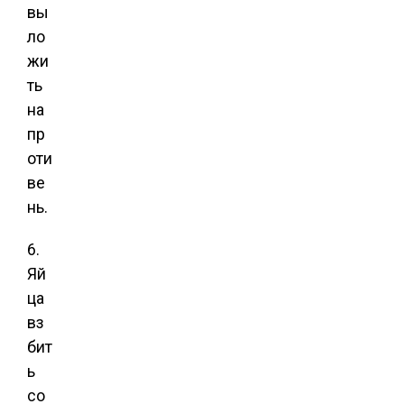
вы
ло
жи
ть
на
пр
оти
ве
нь.
6.
Яй
ца
вз
бит
ь
со