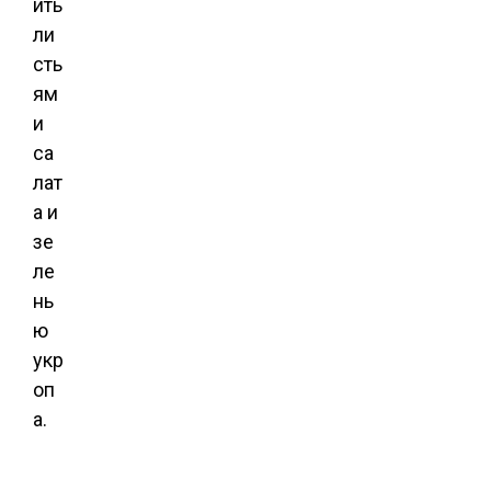
ить
ли
сть
ям
и
са
лат
а и
зе
ле
нь
ю
укр
оп
а.