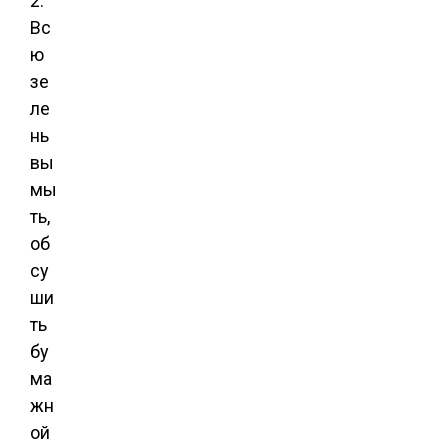
2.
Вс
ю
зе
ле
нь
вы
мы
ть,
об
су
ши
ть
бу
ма
жн
ой