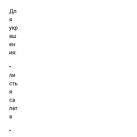
Дл
я
укр
аш
ен
ия:
•
ли
сть
я
са
лат
а
•