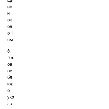
щи
но
й
ок
ол
о 1
см.
8.
Гот
ов
ое
бл
юд
о
укр
ас