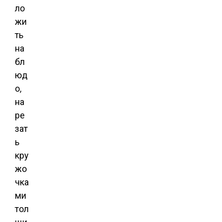
ло
жи
ть
на
бл
юд
о,
на
ре
зат
ь
кру
жо
чка
ми
тол