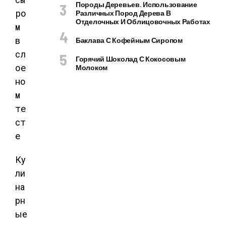
Породы Деревьев. Использование
Различных Пород Дерева В
Отделочных И Облицовочных Работах
Баклава С Кофейным Сиропом
Горячий Шоколад С Кокосовым
Молоком
Ку
ли
на
рн
ые