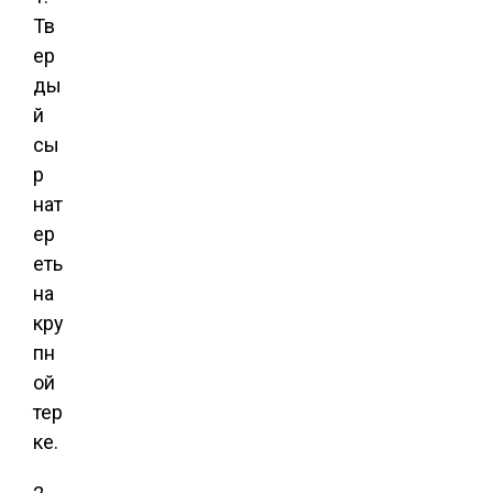
Тв
ер
ды
й
сы
р
нат
ер
еть
на
кру
пн
ой
тер
ке.