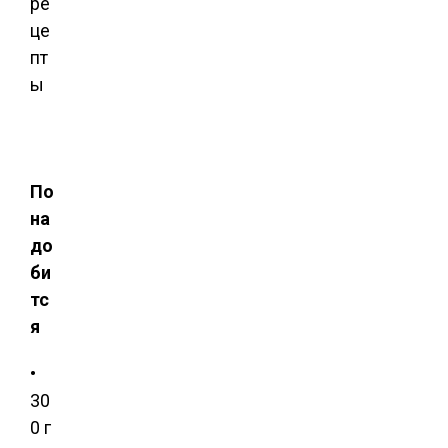
ре
це
пт
ы
По
на
до
би
тс
я
•
30
0 г