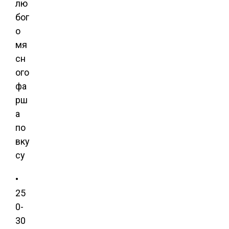
лю
бог
о
мя
сн
ого
фа
рш
а
по
вку
су
•
25
0-
30