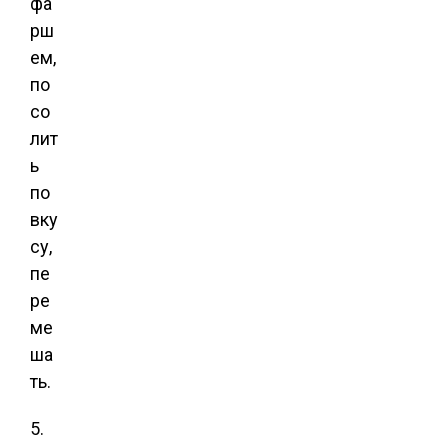
фа
рш
ем,
по
со
лит
ь
по
вку
су,
пе
ре
ме
ша
ть.
5.