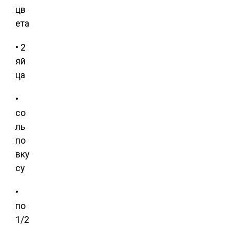
цв
ета
• 2
яй
ца
•
со
ль
по
вку
су
•
по
1/2