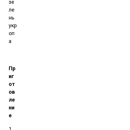
зе
ле
нь
укр
оп
а
Пр
иг
от
ов
ле
ни
е
1.