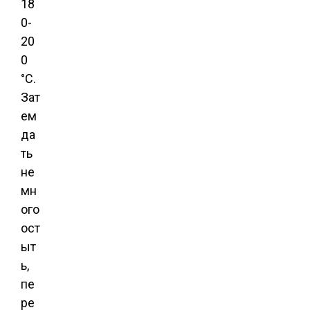
18
0-
20
0
°С.
Зат
ем
да
ть
не
мн
ого
ост
ыт
ь,
пе
ре