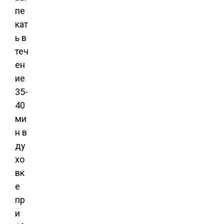
пе
кат
ь в
теч
ен
ие
35-
40
ми
н в
ду
хо
вк
е
пр
и