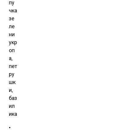
пу
чка
зе
ле
ни
укр
оп
а,
пет
ру
шк
и,
баз
ил
ика
•