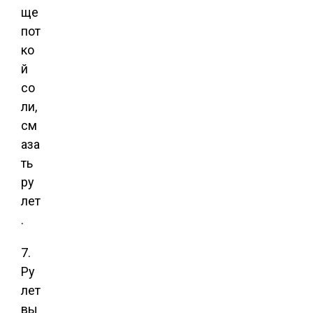
ще
пот
ко
й
со
ли,
см
аза
ть
ру
лет
.
7.
Ру
лет
вы