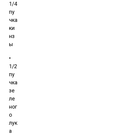
1/4
пу
чка
ки
нз
ы
•
1/2
пу
чка
зе
ле
ног
о
лук
а