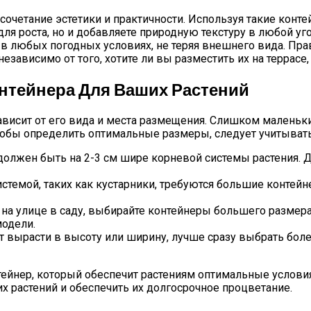
очетание эстетики и практичности. Используя такие конте
ля роста, но и добавляете природную текстуру в любой уг
ь в любых погодных условиях, не теряя внешнего вида. Пр
зависимо от того, хотите ли вы разместить их на террасе, 
нтейнера Для Ваших Растений
висит от его вида и места размещения. Слишком маленьки
обы определить оптимальные размеры, следует учитывать
олжен быть на 2-3 см шире корневой системы растения. 
истемой, таких как кустарники, требуются большие контей
на улице в саду, выбирайте контейнеры большего размера
одели.
т вырасти в высоту или ширину, лучше сразу выбрать бол
йнер, который обеспечит растениям оптимальные условия д
 растений и обеспечить их долгосрочное процветание.