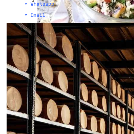
Whatsapp
Боль В Пояснице: Причины И Профилак
Email
Легкий И Полезный Табуле Из Кускуса 
Декоративные Деревянные Панели И Эл
Нарушения Менструального Цикла: При