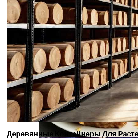
Свиной Плов На Сковороде: Простой Ре
Деревянные Шпалеры И Опоры Для Раст
Пять Правил Здоровья: Как Уберечь С
Деревянные Контейнеры Для Расте