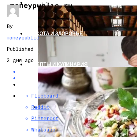
СТРОИТЕЛЬСТВО И РЕМОНТ
moneypublic.ru
By
КРАСОТА И ЗДОРОВЬЕ
moneypublic
Published
2 дня ago
РЕЦЕПТЫ И КУЛИНАРИЯ
Flipboard
Reddit
Стильные Деревянные Кашпо Для Украш
Pinterest
Whatsapp