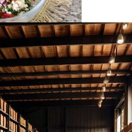
тика Для Всей Семьи
С Цуккини И Кедровыми Орехами Для Постного Стола
ементы Для Дачи
чины И Решения Для Женского Здоровья