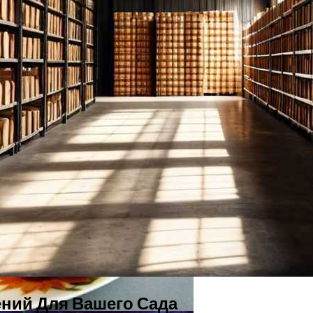
цепт Для Всей Семьи
ений Для Вашего Сада
емью От Меланомы
ний Для Вашего Сада