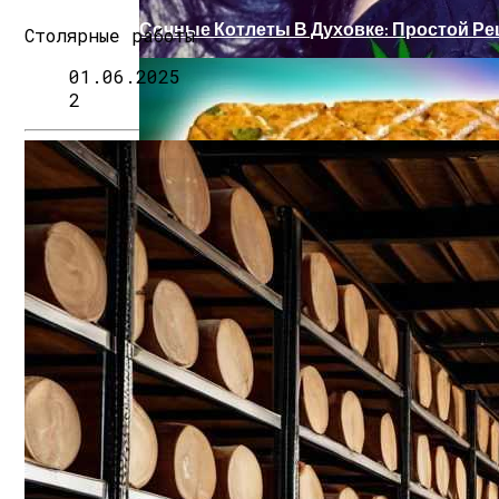
Сочные Котлеты В Духовке: Простой Ре
Столярные работы
01.06.2025
2
Деревянные Беседки С Лавками И Стол
Народные Средства От Бессонницы
Простая И Вкусная Рыбная Запеканка: 