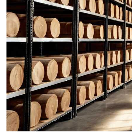
Деревянные Рамки Для Фото И Картин 
Полезно Ли Спать Днем?
Домашние Рогалики «Баунти»: Бюджетн