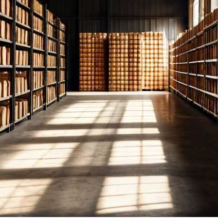
В Различных Стилях
ый Десерт К Чаю