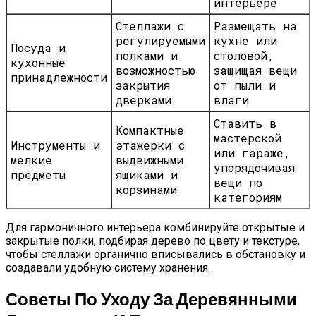
интерьере
Стеллажи с
Размещать на
регулируемыми
кухне или
Посуда и
полками и
столовой,
кухонные
возможностью
защищая вещи
принадлежности
закрытия
от пыли и
дверками
влаги
Ставить в
Компактные
мастерской
Инструменты и
этажерки с
или гараже,
мелкие
выдвижными
упорядочивая
предметы
ящиками и
вещи по
корзинами
категориям
Для гармоничного интерьера комбинируйте открытые и
закрытые полки, подбирая дерево по цвету и текстуре,
чтобы стеллажи органично вписывались в обстановку и
создавали удобную систему хранения.
Советы По Уходу За Деревянными