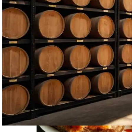
Нарушения Менструального Цикла:
Причины И Решения Для Женского
Здоровья
Свиной Плов На Сковороде: Простой
Рецепт Для Всей Семьи
Декоративные Деревянные Панели И
Элементы Для Дачи
Пять Правил Здоровья: Как Уберечь