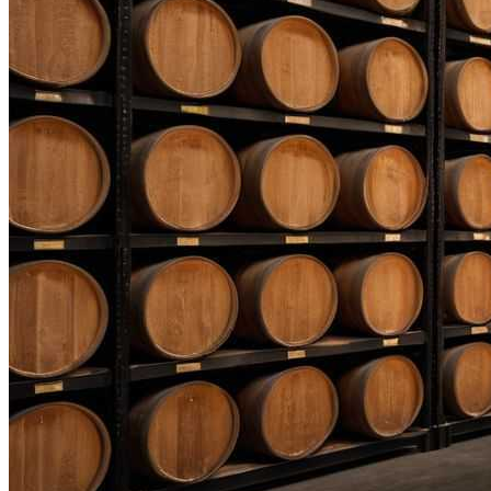
Простая И Вкусная Рыбная Запеканка:
Рецепт Для Всей Семьи
Деревянные Беседки С Лавками И
Столами Для Вашего Сада
Полезно Ли Спать Днем?