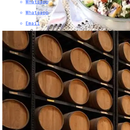
Whatsapp
Боль В Пояснице: Причины И
Whatsapp
Профилактика Для Всей Семьи
Email
Легкий И Полезный Табуле Из Кускуса
С Цуккини И Кедровыми Орехами Для
Постного Стола
Стильные Деревянные Кашпо Для
Украшения Дома И Сада