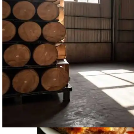
Нарушения Менструального Цикла:
Причины И Решения Для Женского
Здоровья
Свиной Плов На Сковороде: Простой
Рецепт Для Всей Семьи
Деревянные Декоративные
Ограждения Для Вашего Дома
Пять Правил Здоровья: Как Уберечь