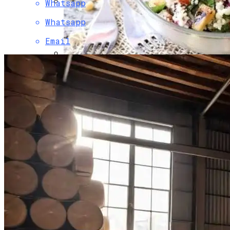
Whatsapp
Боль В Пояснице: Причины И
Whatsapp
Профилактика Для Всей Семьи
Email
Легкий И Полезный Табуле Из Кускуса
С Цуккини И Кедровыми Орехами Для
Постного Стола
Качалки Из Дерева Для Детей Высокого
Качества