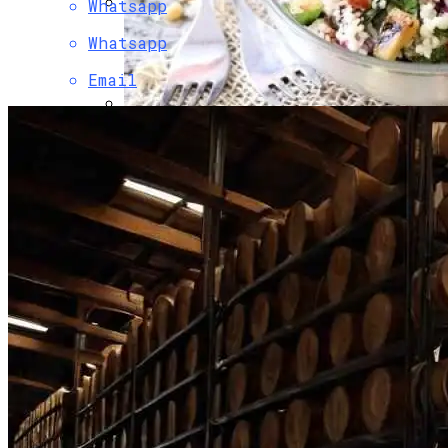
Whatsapp
Боль В Пояснице: Причины И
Whatsapp
Профилактика Для Всей Семьи
Email
Легкий И Полезный Табуле Из Кускуса
С Цуккини И Кедровыми Орехами Для
Постного Стола
Декоративные Деревянные Панели И
Элементы Для Дачи