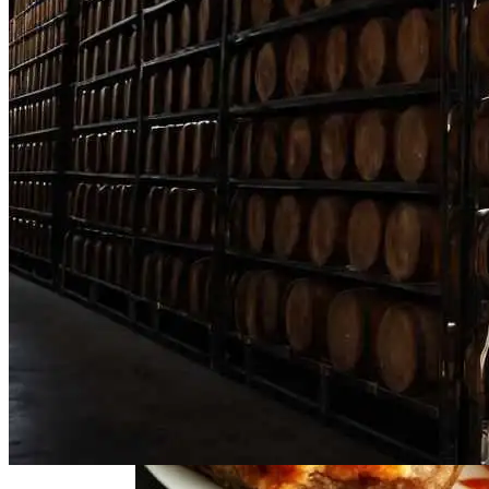
Нарушения Менструального Цикла:
Причины И Решения Для Женского
Здоровья
Свиной Плов На Сковороде: Простой
Рецепт Для Всей Семьи
Деревянные Шпалеры И Опоры Для
Растений Для Вашего Сада
Пять Правил Здоровья: Как Уберечь