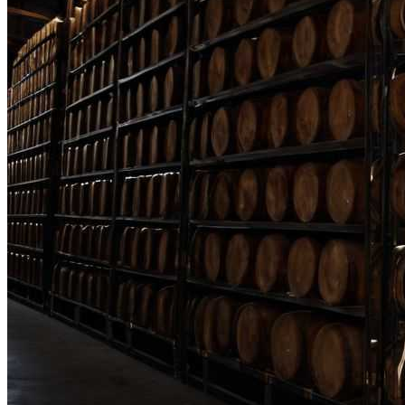
Простая И Вкусная Рыбная Запеканка:
Рецепт Для Всей Семьи
Деревянные Рамки Для Фото И Картин
В Различных Стилях
Полезно Ли Спать Днем?