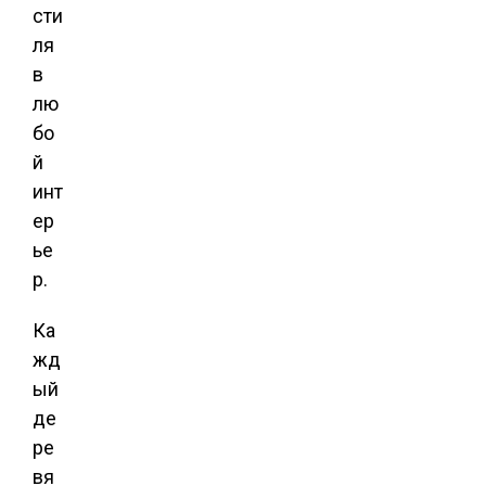
сти
ля
в
лю
бо
й
инт
ер
ье
р.
Ка
жд
ый
де
ре
вя