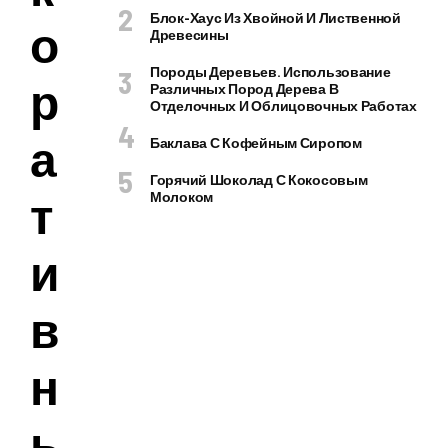
Блок-Хаус Из Хвойной И Лиственной
о
Древесины
Породы Деревьев. Использование
р
Различных Пород Дерева В
Отделочных И Облицовочных Работах
а
Баклава С Кофейным Сиропом
Горячий Шоколад С Кокосовым
т
Молоком
и
в
н
ы