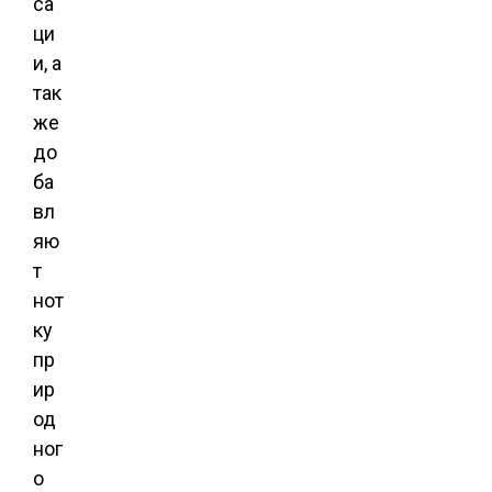
са
ци
и, а
так
же
до
ба
вл
яю
т
нот
ку
пр
ир
од
ног
о