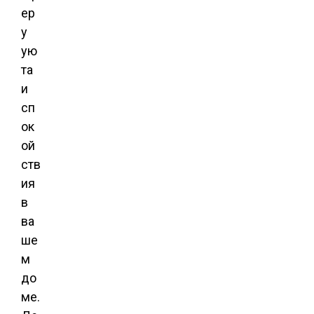
ер
у
ую
та
и
сп
ок
ой
ств
ия
в
ва
ше
м
до
ме.