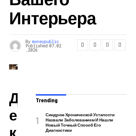
Интерьера
By
moneypublic
Published
07.02
.2026
Д
Trending
е
Синдром Хронической Усталости
Назвали Заболеванием И Нашли
Новый Точный Способ Его
к
Диагностики