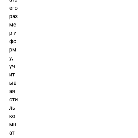
его
раз
ме
р и
фо
рм
у,
уч
ит
ыв
ая
сти
ль
ко
мн
ат