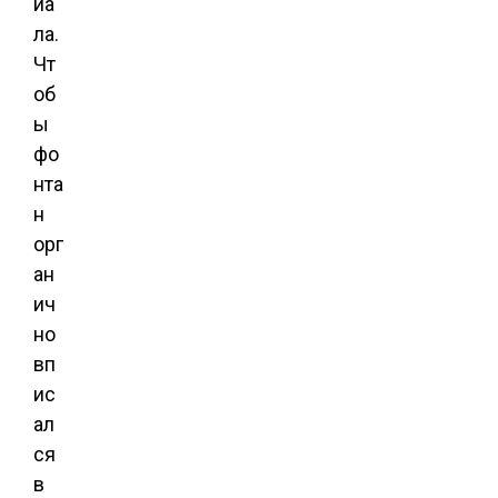
иа
ла.
Чт
об
ы
фо
нта
н
орг
ан
ич
но
вп
ис
ал
ся
в