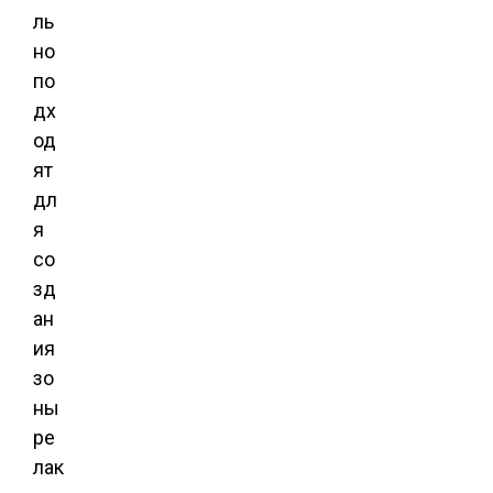
ль
но
по
дх
од
ят
дл
я
со
зд
ан
ия
зо
ны
ре
лак