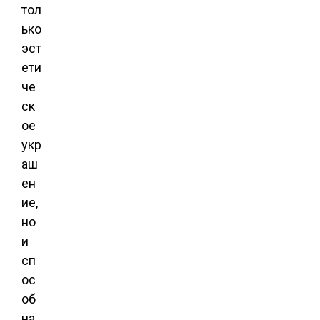
тол
ько
эст
ети
че
ск
ое
укр
аш
ен
ие,
но
и
сп
ос
об
на