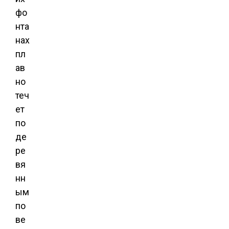
фо
нта
нах
пл
ав
но
теч
ет
по
де
ре
вя
нн
ым
по
ве