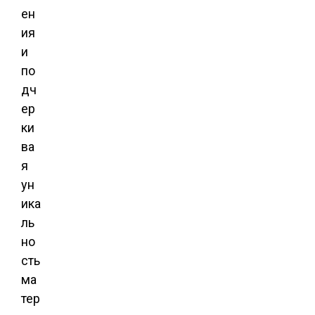
ен
ия
и
по
дч
ер
ки
ва
я
ун
ика
ль
но
сть
ма
тер