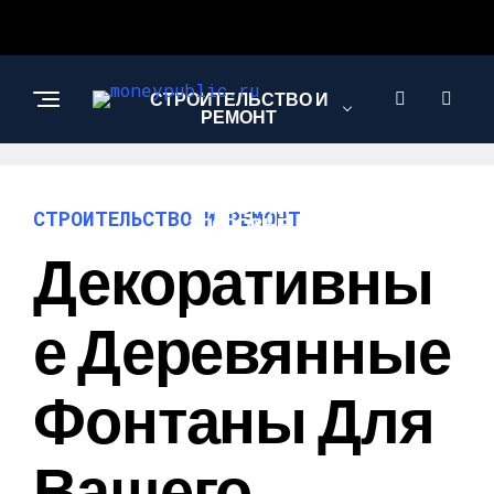
СТРОИТЕЛЬСТВО И
РЕМОНТ
КРАСОТА И
СТРОИТЕЛЬСТВО И РЕМОНТ
ЗДОРОВЬЕ
Декоративны
РЕЦЕПТЫ И
Е Деревянные
КУЛИНАРИЯ
Фонтаны Для
Вашего