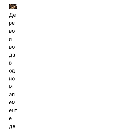
Де
ре
во
и
во
да
в
од
но
м
эл
ем
ент
е
де