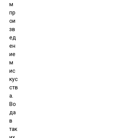
м
пр
ои
зв
ед
ен
ие
м
ис
кус
ств
а.
Во
да
в
так
их