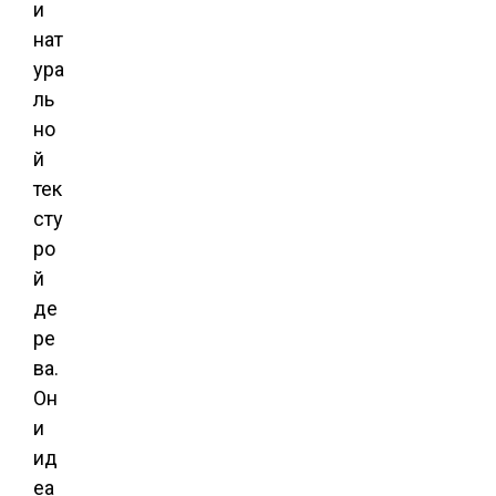
и
нат
ура
ль
но
й
тек
сту
ро
й
де
ре
ва.
Он
и
ид
еа