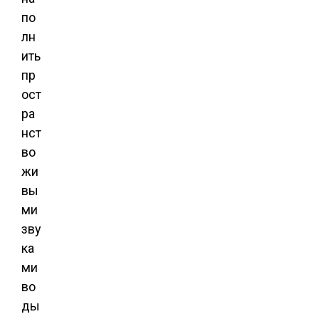
по
лн
ить
пр
ост
ра
нст
во
жи
вы
ми
зву
ка
ми
во
ды