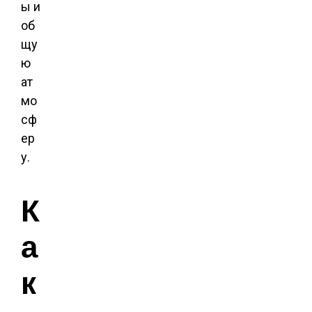
ы и
об
щу
ю
ат
мо
сф
ер
у.
К
а
к