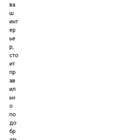
ва
ш
инт
ер
ье
р,
сто
ит
пр
ав
ил
ьн
о
по
до
бр
ать