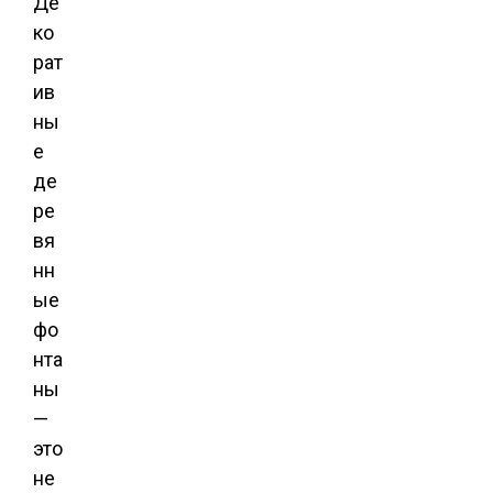
Де
ко
рат
ив
ны
е
де
ре
вя
нн
ые
фо
нта
ны
—
это
не