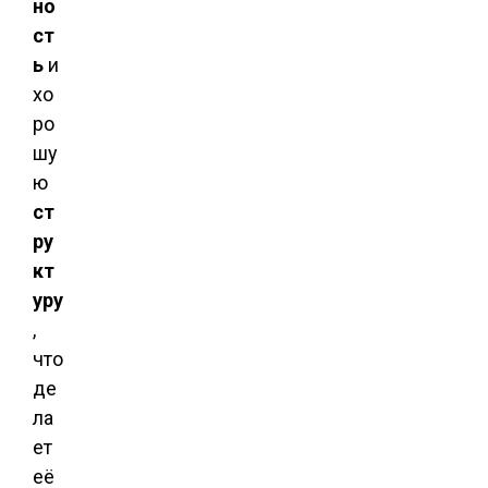
но
ст
ь
и
хо
ро
шу
ю
ст
ру
кт
уру
,
что
де
ла
ет
её