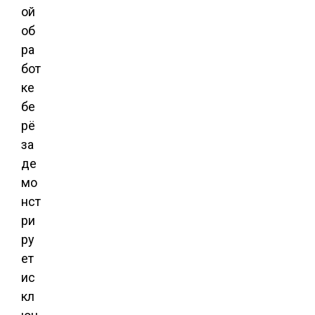
ой
об
ра
бот
ке
бе
рё
за
де
мо
нст
ри
ру
ет
ис
кл