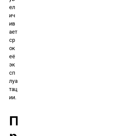
ел
ич
ив
ает
ср
ок
её
эк
сп
луа
тац
ии.
П
р