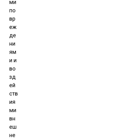
ми
по
вр
еж
де
ни
ям
и и
во
зд
ей
ств
ия
ми
вн
еш
не