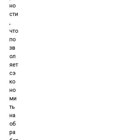
но
сти
,
что
по
зв
ол
яет
сэ
ко
но
ми
ть
на
об
ра