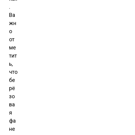
.
Ва
жн
о
от
ме
тит
ь,
что
бе
рё
зо
ва
я
фа
не