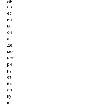
др
ев
ес
ин
ы,
он
а
де
мо
нст
ри
ру
ет
вы
со
ку
ю