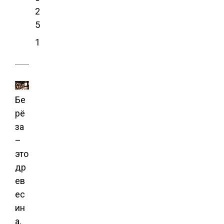
2
5
1
Бе
рё
за
–
это
др
ев
ес
ин
а,