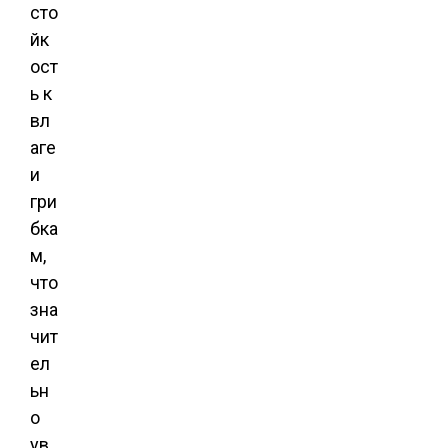
сто
йк
ост
ь к
вл
аге
и
гри
бка
м,
что
зна
чит
ел
ьн
о
ув