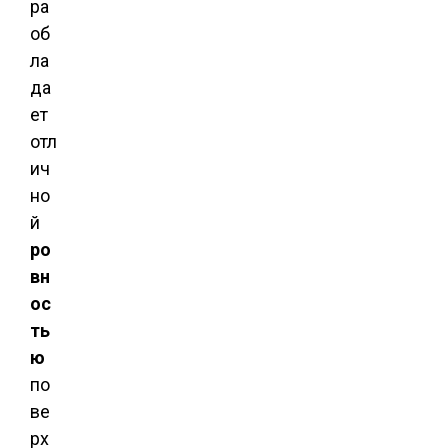
ра
об
ла
да
ет
отл
ич
но
й
ро
вн
ос
ть
ю
по
ве
рх