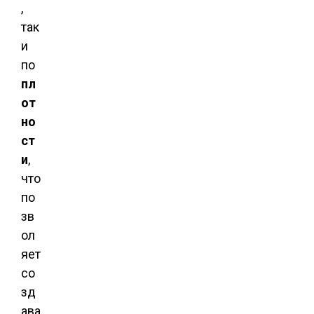
,
так
и
по
пл
от
но
ст
и
,
что
по
зв
ол
яет
со
зд
ава