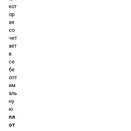
кот
ор
ая
со
чет
ает
в
се
бе
опт
им
аль
ну
ю
пл
от