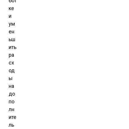
бот
ке
и
ум
ен
ьш
ить
ра
сх
од
ы
на
до
по
лн
ите
ль