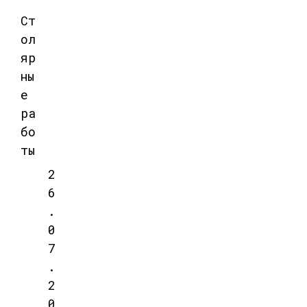
Ст
ол
яр
ны
е
ра
бо
ты
2
6
.
0
7
.
2
0