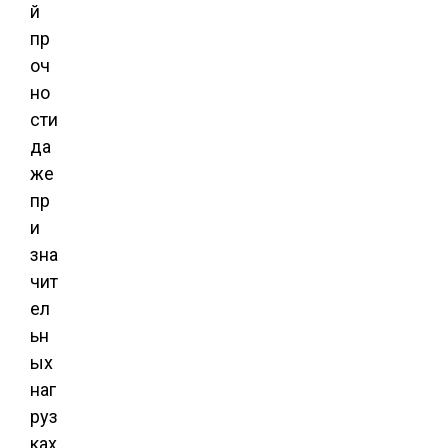
й
пр
оч
но
сти
да
же
пр
и
зна
чит
ел
ьн
ых
наг
руз
ках