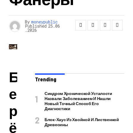
By
moneypublic
Published
25.06
.2026
Б
Trending
е
Синдром Хронической Усталости
Назвали Заболеванием И Нашли
Новый Точный Способ Его
р
Диагностики
Блок-Хаус Из Хвойной И Лиственной
ё
Древесины