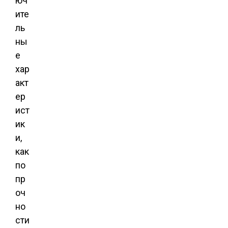
юч
ите
ль
ны
е
хар
акт
ер
ист
ик
и,
как
по
пр
оч
но
сти