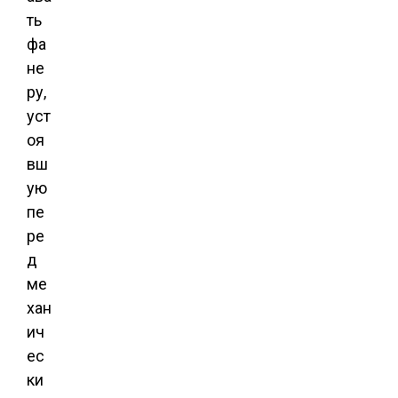
ть
фа
не
ру,
уст
оя
вш
ую
пе
ре
д
ме
хан
ич
ес
ки