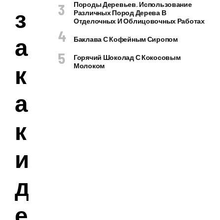
Породы Деревьев. Использование
з
Различных Пород Дерева В
Отделочных И Облицовочных Работах
а
Баклава С Кофейным Сиропом
Горячий Шоколад С Кокосовым
к
Молоком
а
к
и
д
е