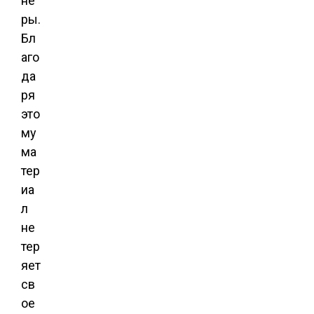
не
ры.
Бл
аго
да
ря
это
му
ма
тер
иа
л
не
тер
яет
св
ое