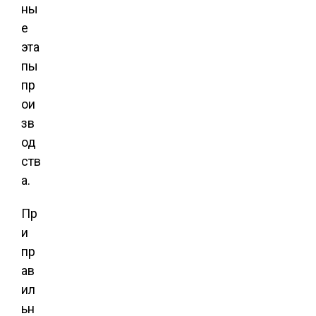
ны
е
эта
пы
пр
ои
зв
од
ств
а.
Пр
и
пр
ав
ил
ьн