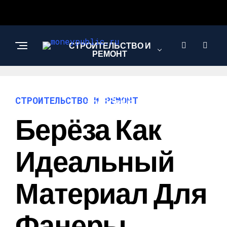
СТРОИТЕЛЬСТВО И
РЕМОНТ
КРАСОТА И
СТРОИТЕЛЬСТВО И РЕМОНТ
ЗДОРОВЬЕ
Берёза Как
РЕЦЕПТЫ И
Идеальный
КУЛИНАРИЯ
Материал Для
Фанеры