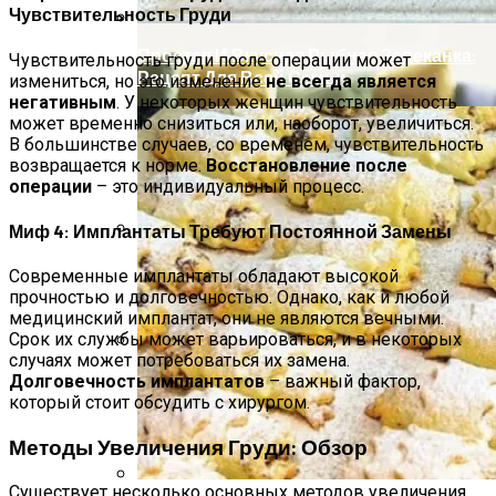
Чувствительность Груди
Простая И Вкусная Рыбная Запеканка:
Чувствительность груди после операции может
Рецепт Для Всей Семьи
измениться, но это изменение
не всегда является
негативным
. У некоторых женщин чувствительность
может временно снизиться или, наоборот, увеличиться.
В большинстве случаев, со временем, чувствительность
возвращается к норме.
Восстановление после
операции
– это индивидуальный процесс.
Миф 4: Имплантаты Требуют Постоянной Замены
Качественные Деревянные Заборы И
Современные имплантаты обладают высокой
Ограждения Для Вашего Участка
прочностью и долговечностью. Однако, как и любой
медицинский имплантат, они не являются вечными.
Срок их службы может варьироваться, и в некоторых
случаях может потребоваться их замена.
Полезно Ли Спать Днем?
Долговечность имплантатов
– важный фактор,
который стоит обсудить с хирургом.
Методы Увеличения Груди: Обзор
Существует несколько основных методов увеличения