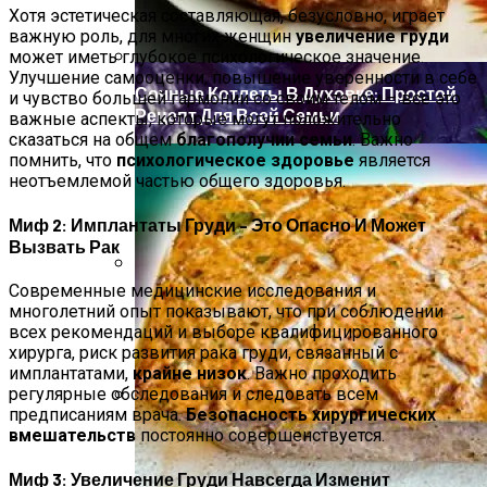
Семью От Меланомы
Хотя эстетическая составляющая, безусловно, играет
важную роль, для многих женщин
увеличение груди
может иметь глубокое психологическое значение.
Улучшение самооценки, повышение уверенности в себе
Сочные Котлеты В Духовке: Простой
и чувство большей гармонии со своим телом – все это
Рецепт Для Всей Семьи
важные аспекты, которые могут положительно
сказаться на общем
благополучии семьи
. Важно
помнить, что
психологическое здоровье
является
неотъемлемой частью общего здоровья.
Миф 2: Имплантаты Груди – Это Опасно И Может
Вызвать Рак
Современные медицинские исследования и
Деревянные Барные Стулья И
многолетний опыт показывают, что при соблюдении
Табуреты Для Вашего Интерьера
всех рекомендаций и выборе квалифицированного
хирурга, риск развития рака груди, связанный с
имплантатами,
крайне низок
. Важно проходить
регулярные обследования и следовать всем
предписаниям врача.
Безопасность хирургических
Народные Средства От Бессонницы
вмешательств
постоянно совершенствуется.
Миф 3: Увеличение Груди Навсегда Изменит