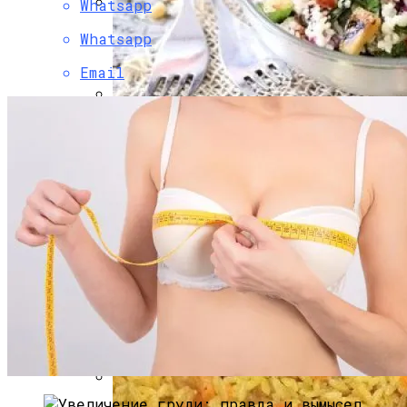
Whatsapp
Боль В Пояснице: Причины И
Whatsapp
Профилактика Для Всей Семьи
Email
Легкий И Полезный Табуле Из Кускуса
С Цуккини И Кедровыми Орехами Для
Постного Стола
Саморезы И Шурупы Для Деревянных
Изделий Купить По Выгодной Цене