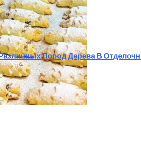
Для Вашего Сада
Различных Пород Дерева В Отделоч
ый Десерт К Чаю