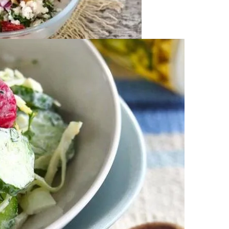
тика Для Всей Семьи
С Цуккини И Кедровыми Орехами Для Постного Стола
го Качества Для Кухни
чины И Решения Для Женского Здоровья