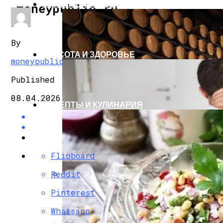
СТРОИТЕЛЬСТВО И РЕМОНТ
moneypublic.ru
By
КРАСОТА И ЗДОРОВЬЕ
moneypublic
Published
08.04.2026
РЕЦЕПТЫ И КУЛИНАРИЯ
Flipboard
Reddit
Деревянные Ящики Для Инструментов 
Pinterest
Whatsapp