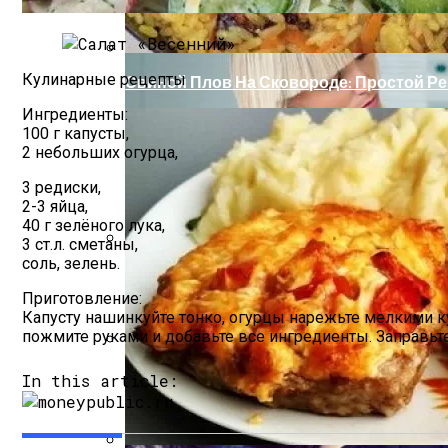
Кулинарные рецепты
Свиной Плов На Сковороде: Простой Ре
Ингредиенты:
100 г капусты,
2 небольших огурца,
3 редиски,
2-3 яйца,
40 г зелёного лука,
3 ст.л. сметаны,
соль, зелень.
Деревянные Садовые Мостики И Тропин
Приготовление:
Капусту нашинкуйте тонко, огурцы нарежьте мелкими ку
пожмите руками и добавьте все ингредиенты. Заправьт
Пять Правил Здоровья: Как Уберечь С
In this article: