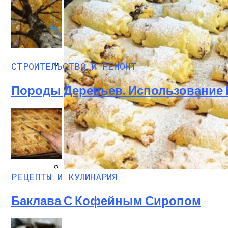
СТРОИТЕЛЬСТВО И РЕМОНТ
Деревянные Контейнеры Для Растений 
Породы Деревьев. Использование 
Полезно Ли Спать Днем?
РЕЦЕПТЫ И КУЛИНАРИЯ
Домашние Рогалики «Баунти»: Бюджетн
Баклава С Кофейным Сиропом