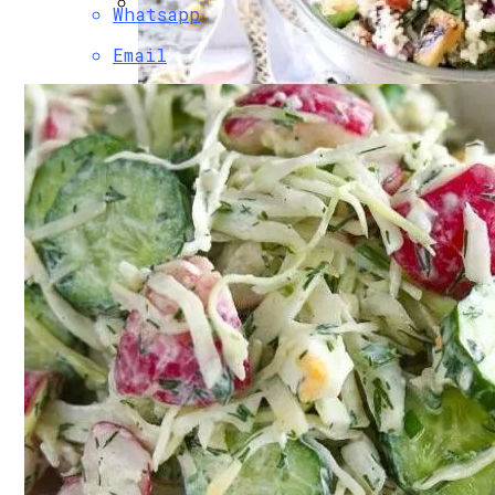
Whatsapp
Боль В Пояснице: Причины И Профилак
Email
Легкий И Полезный Табуле Из Кускуса 
Деревянные Разделочные Доски Высоко
Нарушения Менструального Цикла: При