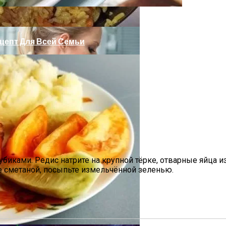
цепт Для Всей Семьи
ки Для Вашего Участка
биками. Редис натрите на крупной тёрке, отварные яйца и
е сметаной, посыпьте измельчённой зеленью.
емью От Меланомы