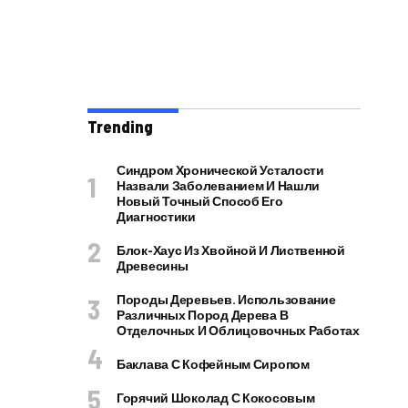
Trending
Синдром Хронической Усталости
Назвали Заболеванием И Нашли
Новый Точный Способ Его
Диагностики
Блок-Хаус Из Хвойной И Лиственной
Древесины
Породы Деревьев. Использование
Различных Пород Дерева В
Отделочных И Облицовочных Работах
Баклава С Кофейным Сиропом
Горячий Шоколад С Кокосовым