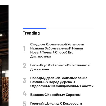
Trending
Синдром Хронической Усталости
Назвали Заболеванием И Нашли
Новый Точный Способ Его
Диагностики
Блок-Хаус Из Хвойной И Лиственной
Древесины
Породы Деревьев. Использование
Различных Пород Дерева В
Отделочных И Облицовочных Работах
Баклава С Кофейным Сиропом
Горячий Шоколад С Кокосовым