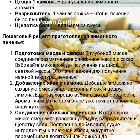
Цедра 1 лимона:
– для усиления лимонного
аромата.
Разрыхлитель:
1 чайная ложка – чтобы печенье
Простая И Вкусная Рыбная Запеканка:
было пышным.
Рецепт Для Всей Семьи
Щепотка соли:
– для баланса вкуса.
Пошаговый рецепт приготовления лимонного
печенья:
Подготовка масла и сахара:
В глубокой миске
соедините размягченное сливочное масло и сахар.
Взбивайте миксером до получения пышной,
светлой массы. Этот этап важен для получения
Создание Декоративных Вставок С
нежной текстуры печенья.
Контрастными Цветами
Добавление яйца и лимона:
Добавьте в масляно-
сахарную смесь яйцо, лимонный сок и цедру
лимона. Еще раз хорошо взбейте до однородности.
Аромат лимона на этом этапе уже начнет наполнять
Полезно Ли Спать Днем?
вашу кухню.
Соединение сухих ингредиентов:
В отдельной
миске смешайте просеянную муку, разрыхлитель и
щепотку соли. Постепенно добавляйте сухие
ингредиенты к влажной смеси, аккуратно
перемешивая лопаткой или ложкой до