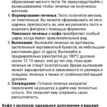
образования мягкого теста. Не переусердствуйте с
Домашние Рогалики «Баунти»:
вымешиванием, чтобы печенье не получилось
Бюджетный Десерт К Чаю
жестким.
Формирование печенья:
Тесто получится мягким,
но пластичным. Вы можете сформировать из него
шарики, приплюснуть их, или же раскатать тесто и
вырезать фигурки с помощью формочек.
Лимонное печенье с кофе
приобретает особый
шарм, когда имеет привлекательный вид.
Выпекание:
Выложите печенье на противень,
застеленный пергаментной бумагой, на небольшом
расстоянии друг от друга. Выпекайте в
предварительно разогретой до 180°C духовке
около 12-15 минут, или до тех пор, пока края
печенья не станут золотистыми. Время выпекания
может варьироваться в зависимости от размера и
толщины печенья, а также от особенностей вашей
духовки.
Охлаждение:
Готовое печенье аккуратно
переложите на решетку и дайте ему полностью
остыть. Это позволит ему сохранить свою
рассыпчатость.
Кофе с молоком: идеальное дополнение к вашему