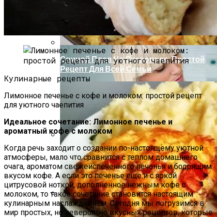
Нарушения Менструального Цикла:
Причины И Решения Для Женского
Здоровья
Свиной Плов На Сковороде: Простой
Рецепт Для Всей Семьи
Кулинарные рецепты
Лимонное печенье с кофе и молоком: простой рецепт
для уютного чаепития
Идеальное сочетание: Лимонное печенье и
ароматный кофе с молоком
Когда речь заходит о создании по-настоящему уютной
Деревянные Этажерки И Стеллажи Для
атмосферы, мало что сравнится с теплом домашнего
Удобного Хранения
очага, ароматом свежеиспеченного печенья и бодрящим
вкусом кофе. А если это печенье еще и с яркой
цитрусовой ноткой, дополненное нежным кофе с
молоком, то такое сочетание становится настоящим
кулинарным наслаждением. Сегодня мы погрузимся в
Пять Правил Здоровья: Как Уберечь
мир простых, но невероятно вкусных рецептов, которые