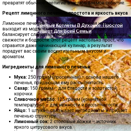
Семью От Меланомы
превратят обычное чаепитие в незабываемое событие.
Рецепт лимонного печенья: простота и яркость вкуса
Лимонное печенье – это классика, которая никогда не
Сочные Котлеты В Духовке: Простой
выходит из моды. Его легкая кислинка прекрасно
Рецепт Для Всей Семьи
балансирует сладость, а аромат лимона дарит ощущение
свежести и бодрости. Этот рецепт настолько прост, что
справится даже начинающий кулинар, а результат
порадует вас своим восхитительным вкусом и
ароматом.
Ингредиенты для лимонного печенья:
Мука:
250 грамм (просеянная) – основа нашего
Деревянные Панно И Настенные
печенья, придающая ему рассыпчатость.
Украшения Для Вашего Интерьера
Сахар:
150 грамм – для сладости и золотистой
корочки.
Сливочное масло:
125 грамм (комнатной
температуры) – для нежности и рассыпчатости.
Яйцо:
1 штука – связывает ингредиенты и придает
печенью структуру.
Народные Средства От Бессонницы
Лимонный сок:
2 столовые ложки – источник
яркого цитрусового вкуса.