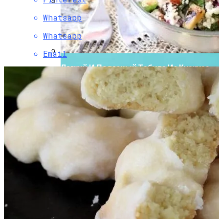
Whatsapp
Боль В Пояснице: Причины И
Профилактика Для Всей Семьи
Whatsapp
Email
Легкий И Полезный Табуле Из Кускуса
С Цуккини И Кедровыми Орехами Для
Постного Стола
Стильные Деревянные Журнальные
Столики Для Вашего Интерьера