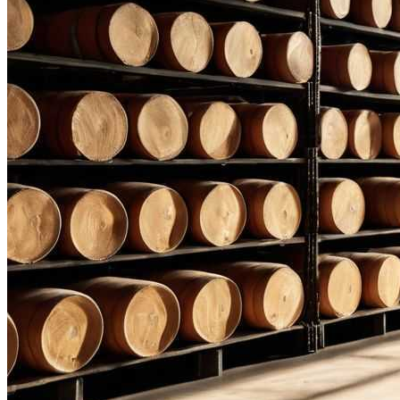
Простая И Вкусная Рыбная Запеканка:
Рецепт Для Всей Семьи
Деревянные Разделочные Доски
Высокого Качества Для Кухни
Полезно Ли Спать Днем?