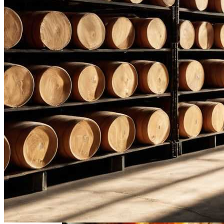
Нарушения Менструального Цикла:
Причины И Решения Для Женского
Здоровья
Свиной Плов На Сковороде: Простой
Рецепт Для Всей Семьи
Качественные Деревянные Садовые
Домики Для Вашего Участка