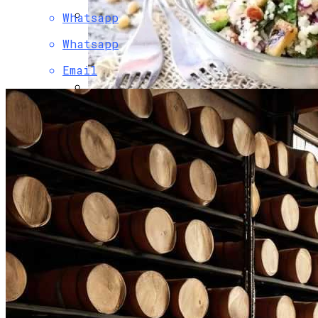
Whatsapp
Боль В Пояснице: Причины И
Whatsapp
Профилактика Для Всей Семьи
Email
Легкий И Полезный Табуле Из Кускуса
С Цуккини И Кедровыми Орехами Для
Постного Стола
Деревянные Рамки Для Фото И Картин
В Различных Стилях