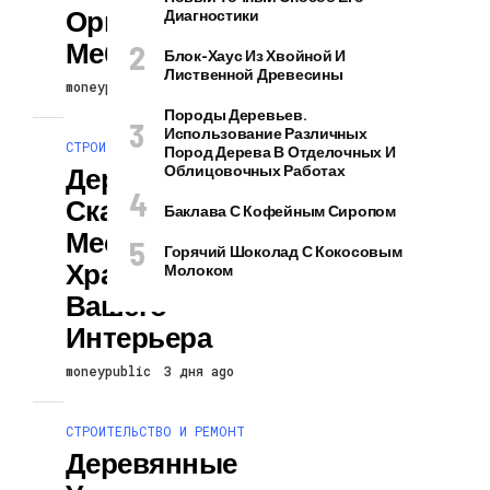
Орнаментов На
Диагностики
Мебели
Блок-Хаус Из Хвойной И
Лиственной Древесины
moneypublic
3 дня ago
Породы Деревьев.
Использование Различных
СТРОИТЕЛЬСТВО И РЕМОНТ
Пород Дерева В Отделочных И
Деревянные
Облицовочных Работах
Скамьи С
Баклава С Кофейным Сиропом
Местами Для
Горячий Шоколад С Кокосовым
Хранения Для
Молоком
Вашего
Интерьера
moneypublic
3 дня ago
СТРОИТЕЛЬСТВО И РЕМОНТ
Деревянные