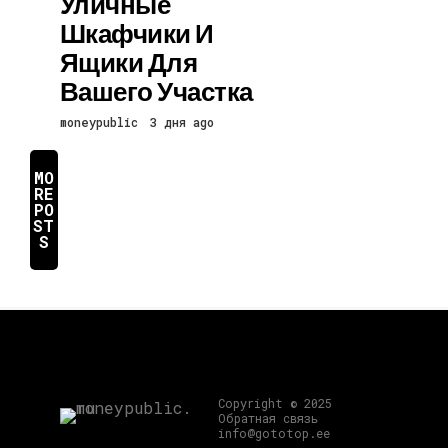
Уличные
Шкафчики И
Ящики Для
Вашего Участка
moneypublic
3 дня ago
MO
RE
PO
ST
S
Copyright © 2025
Обратная связь
info@gototop.ee