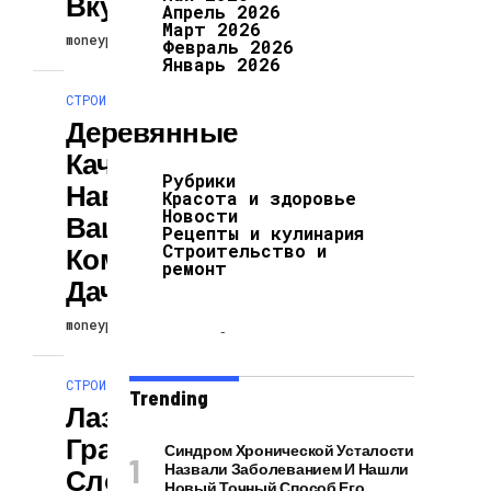
Вкус
Апрель 2026
Март 2026
moneypublic
3 дня ago
Февраль 2026
Январь 2026
СТРОИТЕЛЬСТВО И РЕМОНТ
Деревянные
Качели С
Рубрики
Навесом Для
Красота и здоровье
Новости
Вашего
Рецепты и кулинария
Строительство и
Комфорта На
ремонт
Даче
moneypublic
3 дня ago
СТРОИТЕЛЬСТВО И РЕМОНТ
Trending
Лазерная
Гравировка
Синдром Хронической Усталости
Назвали Заболеванием И Нашли
Сложных
Новый Точный Способ Его