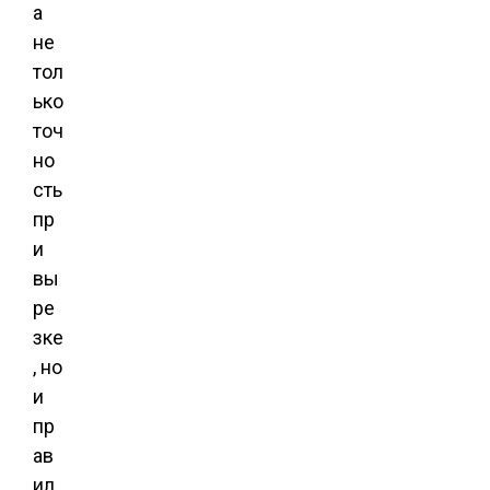
а
не
тол
ько
точ
но
сть
пр
и
вы
ре
зке
, но
и
пр
ав
ил