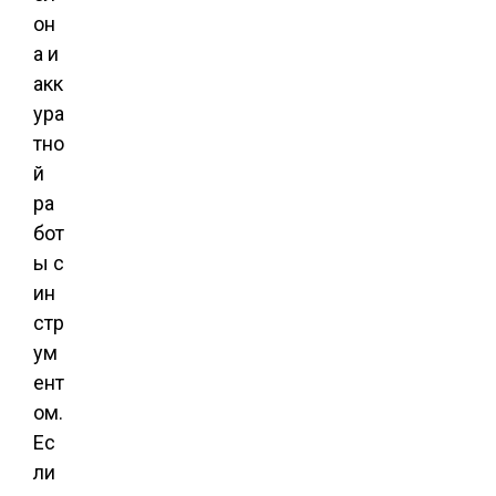
он
а и
акк
ура
тно
й
ра
бот
ы с
ин
стр
ум
ент
ом.
Ес
ли