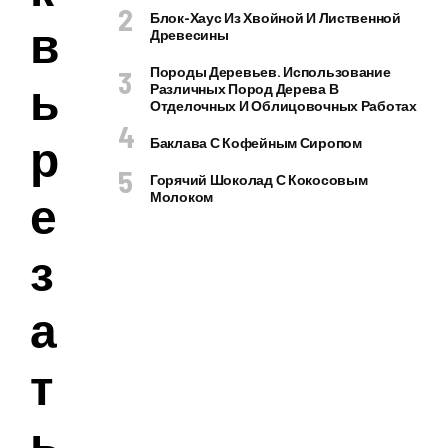
Блок-Хаус Из Хвойной И Лиственной
в
Древесины
Породы Деревьев. Использование
ы
Различных Пород Дерева В
Отделочных И Облицовочных Работах
р
Баклава С Кофейным Сиропом
Горячий Шоколад С Кокосовым
е
Молоком
з
а
т
ь