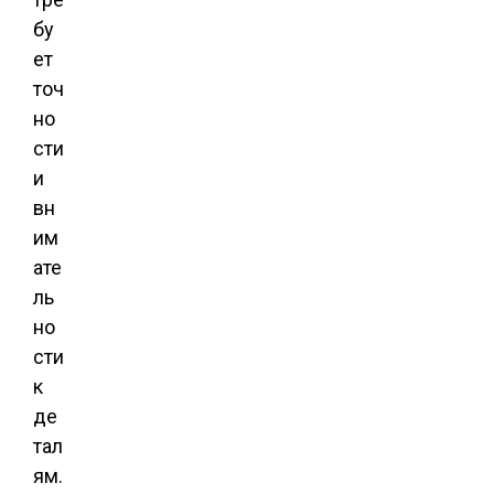
бу
ет
точ
но
сти
и
вн
им
ате
ль
но
сти
к
де
тал
ям.