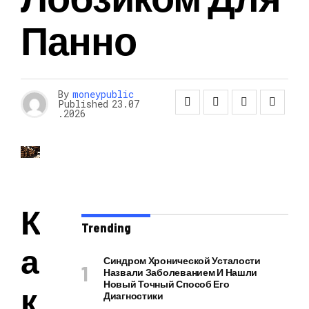
Панно
By
moneypublic
Published
23.07
.2026
К
Trending
а
Синдром Хронической Усталости
Назвали Заболеванием И Нашли
Новый Точный Способ Его
к
Диагностики