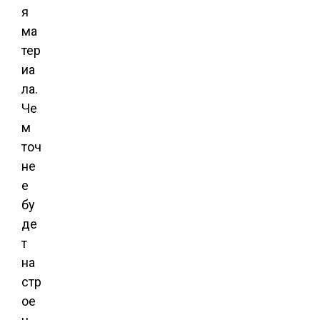
я
ма
тер
иа
ла.
Че
м
точ
не
е
бу
де
т
на
стр
ое