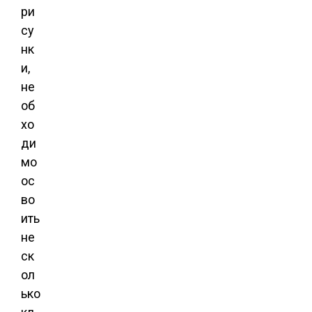
ри
су
нк
и,
не
об
хо
ди
мо
ос
во
ить
не
ск
ол
ько