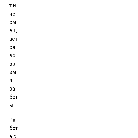
т и
не
см
ещ
ает
ся
во
вр
ем
я
ра
бот
ы.
Ра
бот
а с