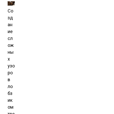
Со
зд
ан
ие
сл
ож
ны
х
узо
ро
в
ло
бз
ик
ом
тре