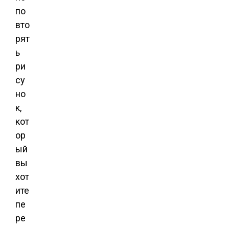
по
вто
рят
ь
ри
су
но
к,
кот
ор
ый
вы
хот
ите
пе
ре