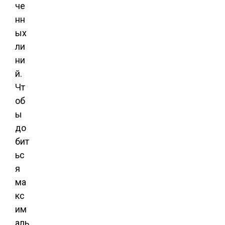
че
нн
ых
ли
ни
й.
Чт
об
ы
до
бит
ьс
я
ма
кс
им
аль