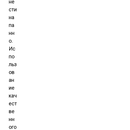
не
сти
на
па
нн
о.
Ис
по
льз
ов
ан
ие
кач
ест
ве
нн
ого