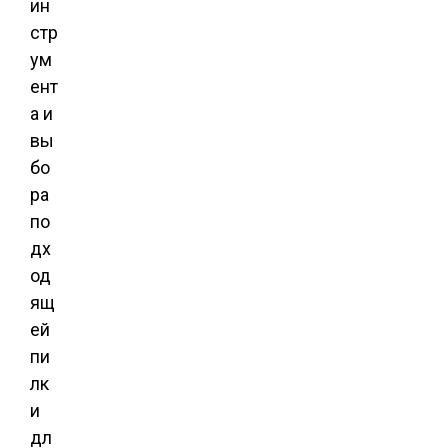
ин
стр
ум
ент
а и
вы
бо
ра
по
дх
од
ящ
ей
пи
лк
и
дл