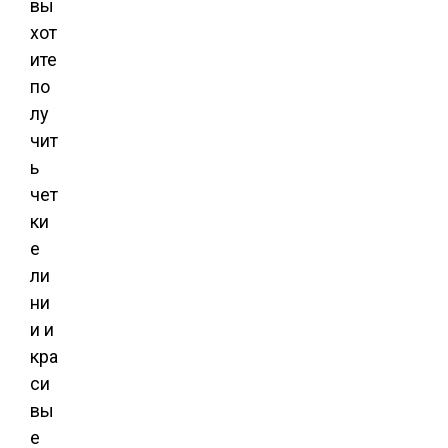
вы
хот
ите
по
лу
чит
ь
чет
ки
е
ли
ни
и и
кра
си
вы
е