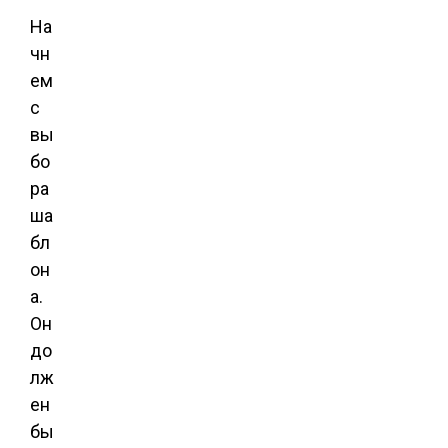
На
чн
ем
с
вы
бо
ра
ша
бл
он
а.
Он
до
лж
ен
бы