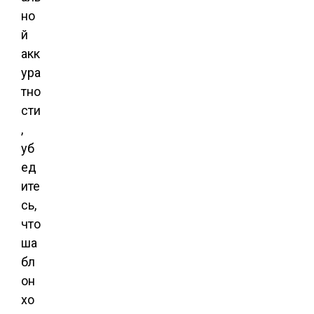
но
й
акк
ура
тно
сти
,
уб
ед
ите
сь,
что
ша
бл
он
хо