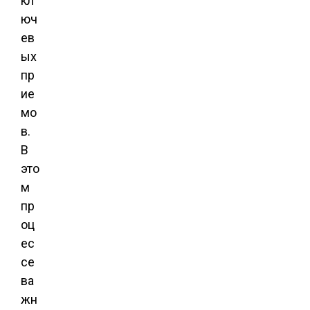
кл
юч
ев
ых
пр
ие
мо
в.
В
это
м
пр
оц
ес
се
ва
жн