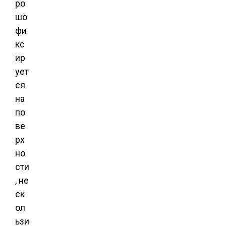
ро
шо
фи
кс
ир
ует
ся
на
по
ве
рх
но
сти
, не
ск
ол
ьзи