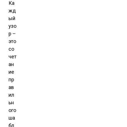
Ка
жд
ый
узо
р –
это
со
чет
ан
ие
пр
ав
ил
ьн
ого
ша
бл