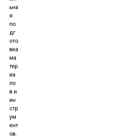
ьна
я
по
дг
ото
вка
ма
тер
иа
ло
в и
ин
стр
ум
ент
ов.