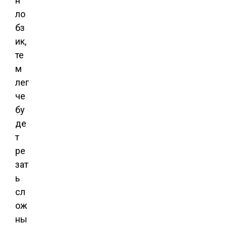
н
ло
бз
ик,
те
м
лег
че
бу
де
т
ре
зат
ь
сл
ож
ны