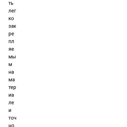
ть
лег
ко
зак
ре
пл
яе
мы
м
на
ма
тер
иа
ле
и
точ
но