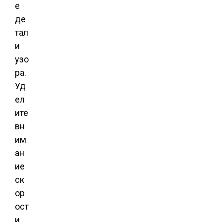
е
де
тал
и
узо
ра.
Уд
ел
ите
вн
им
ан
ие
ск
ор
ост
и