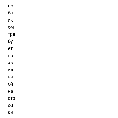
ло
бз
ик
ом
тре
бу
ет
пр
ав
ил
ьн
ой
на
стр
ой
ки