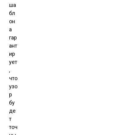
ша
бл
он
а
гар
ант
ир
ует
,
что
узо
р
бу
де
т
точ