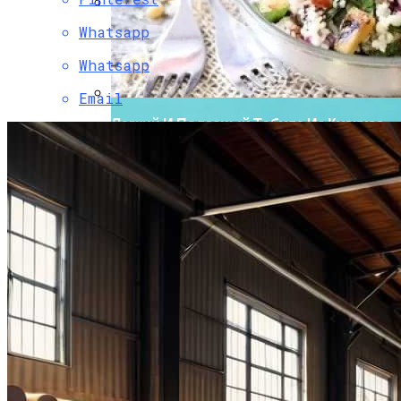
Whatsapp
Боль В Пояснице: Причины И
Профилактика Для Всей Семьи
Whatsapp
Email
Легкий И Полезный Табуле Из Кускуса
С Цуккини И Кедровыми Орехами Для
Постного Стола
Создание Декоративных Вставок С
Контрастными Цветами