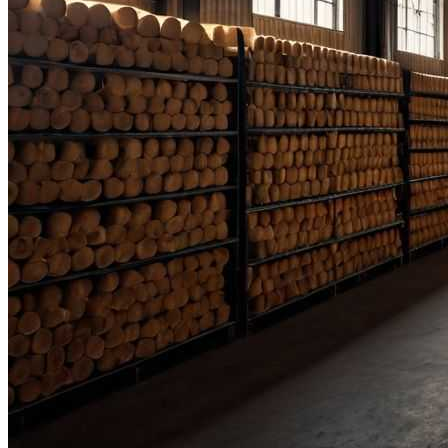
Нарушения Менструального Цикла:
Причины И Решения Для Женского
Здоровья
Свиной Плов На Сковороде: Простой
Рецепт Для Всей Семьи
Стильные Деревянные Кашпо Для
Украшения Дома И Сада
Пять Правил Здоровья: Как Уберечь