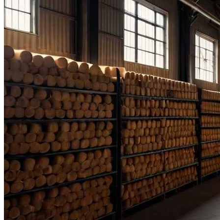
Простая И Вкусная Рыбная Запеканка:
Рецепт Для Всей Семьи
Деревянные Шпалеры И Опоры Для
Растений Для Вашего Сада
Полезно Ли Спать Днем?