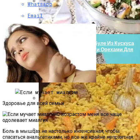
Whatsapp
Боль В Пояснице: Причины И
Email
Профилактика Для Всей Семьи
Легкий И Полезный Табуле Из Кускуса
С Цуккини И Кедровыми Орехами Для
Постного Стола
Здоровье для всей семьи
Деревянные Этажерки И Стеллажи Для
С возрастом меня все чаще
Удобного Хранения
одолевает миалгия.
Боль в мышцах не настолько интенсивная, чтобы
спасаться анальгетиками, но все же крайне неприятная.