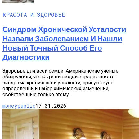
КРАСОТА И ЗДОРОВЬЕ
Синдром Хронической Усталости
Назвали Заболеванием И Нашли
Новый Точный Способ Его
Диагностики
Здоровье для всей семьи Американские ученые
обнаружили, что в крови людей, страдающих от
синдрома хронической усталости, присутствует
определенный набор химических изменений,
свойственные только этому...
moneypublic
17.01.2026