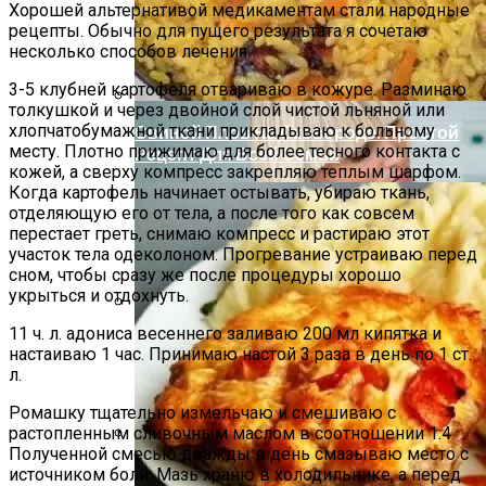
Нарушения Менструального Цикла:
Хорошей альтернативой медикаментам стали народные
Причины И Решения Для Женского
рецепты. Обычно для пущего результата я сочетаю
Здоровья
несколько способов лечения.
3-5 клубней картофеля отвариваю в кожуре. Разминаю
толкушкой и через двойной слой чистой льняной или
хлопчатобумажной ткани прикладываю к больному
Свиной Плов На Сковороде: Простой
месту. Плотно прижимаю для более тесного контакта с
Рецепт Для Всей Семьи
кожей, а сверху компресс закрепляю теплым шарфом.
Когда картофель начинает остывать, убираю ткань,
отделяющую его от тела, а после того как совсем
перестает греть, снимаю компресс и растираю этот
участок тела одеколоном. Прогревание устраиваю перед
сном, чтобы сразу же после процедуры хорошо
укрыться и отдохнуть.
11 ч. л. адониса весеннего заливаю 200 мл кипятка и
Деревянные Панно И Настенные
настаиваю 1 час. Принимаю настой 3 раза в день по 1 ст.
Украшения Для Вашего Интерьера
л.
Ромашку тщательно измельчаю и смешиваю с
растопленным сливочным маслом в соотношении 1:4.
Полученной смесью дважды в день смазываю место с
Пять Правил Здоровья: Как Уберечь
источником боли. Мазь храню в холодильнике, а перед