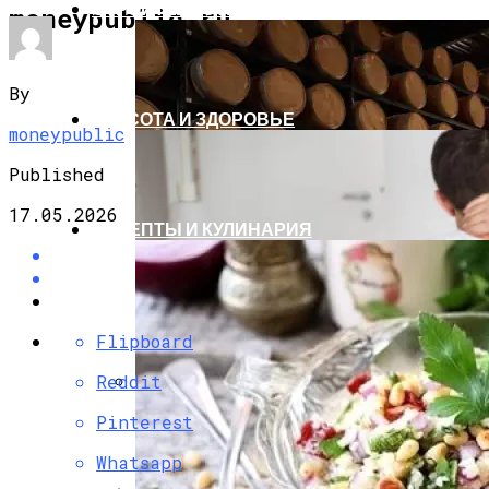
СТРОИТЕЛЬСТВО И РЕМОНТ
moneypublic.ru
By
КРАСОТА И ЗДОРОВЬЕ
moneypublic
Published
17.05.2026
РЕЦЕПТЫ И КУЛИНАРИЯ
Flipboard
Reddit
Стильные Деревянные Журнальные
Pinterest
Столики Для Вашего Интерьера
Whatsapp