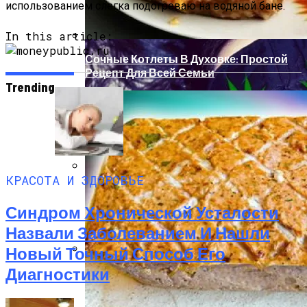
Семью От Меланомы
использованием слегка подогреваю на водяной бане.
In this article:
Сочные Котлеты В Духовке: Простой
Рецепт Для Всей Семьи
Trending
КРАСОТА И ЗДОРОВЬЕ
Создание Декоративных Вставок С
Контрастными Цветами
Синдром Хронической Усталости
Назвали Заболеванием И Нашли
Новый Точный Способ Его
Диагностики
Народные Средства От Бессонницы