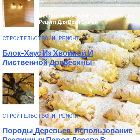
Простая И Вкусная Рыбная Запеканка:
Рецепт Для Всей Семьи
СТРОИТЕЛЬСТВО И РЕМОНТ
Блок-Хаус Из Хвойной И
Лиственной Древесины
Стильные Деревянные Кашпо Для
Украшения Дома И Сада
Полезно Ли Спать Днем?
СТРОИТЕЛЬСТВО И РЕМОНТ
Породы Деревьев. Использование
Различных Пород Дерева В