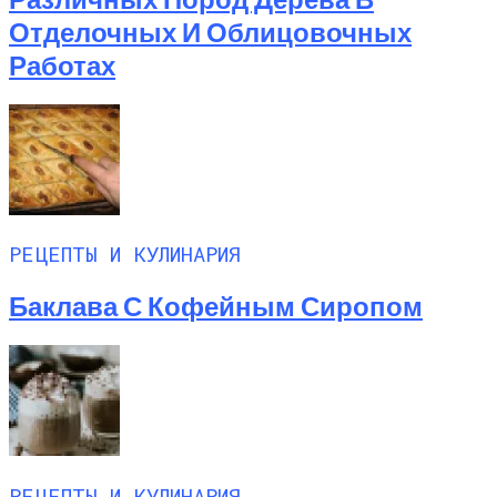
Домашние Рогалики «Баунти»:
Отделочных И Облицовочных
Бюджетный Десерт К Чаю
Работах
РЕЦЕПТЫ И КУЛИНАРИЯ
Баклава С Кофейным Сиропом
РЕЦЕПТЫ И КУЛИНАРИЯ